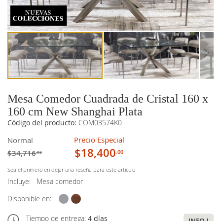
imágenes
imágenes
Mesa Comedor Cuadrada de Cristal 160 x
160 cm New Shanghai Plata
Código del producto:
COM03574K0
Precio Especial
Normal
$18,400
$34,716
.00
.98
Sea el primero en dejar una reseña para este artículo
Incluye:
Mesa comedor
Disponible en:
Tiempo de entrega:
4 días
INFO !