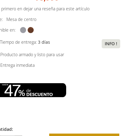
 primero en dejar una reseña para este artículo
ye:
Mesa de centro
nible en:
Tiempo de entrega:
3 días
INFO !
Producto armado y listo para usar
Entrega inmediata
tidad: