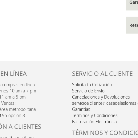
Gar
Res
 EN LÍNEA
SERVICIO AL CLIENTE
n compras en línea
Solicita tu Cotización
ernes 10 am a 7 pm
Servicio de Envío
11 am a 5 pm
Cancelaciones y Devoluciones
 Ventas:
servicioalcliente@casadelaslomas
área metropolitana
Garantias
0 95
opción 3
Términos y Condiciones
Facturación Electrónica
ÓN A CLIENTES
TÉRMINOS Y CONDICI
ernes 9 am a 8 pm