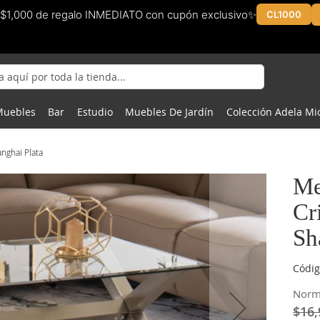
$1,000 de regalo INMEDIATO con cupón exclusivo✨
CL1000
Muebles
Bar
Estudio
Muebles De Jardín
Colección Adela Mi
nghai Plata
Me
Cr
Sh
Códig
Norm
$16,