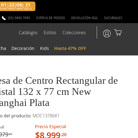
01
22
06
20
|
|
|
DIAS
HRS
MIN
SECS
(55) 5899 7095
ESTATUS DE PEDIDO
DEVOLUCIÓN ÁGIL
SUCURSALES
Catálogos
Estilos
Colecciones
?>
cha
Decoración
Kids
Hasta 47% OFF
sa de Centro Rectangular de
istal 132 x 77 cm New
anghai Plata
o del producto:
MOC13786K1
Precio Especial
al
$8,999
979
.20
.62