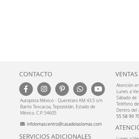
CONTACTO
VENTAS
Atención e
Lunes a Vi
Sábado de 
Autopista México - Queretaro KM 43.5 s/n
Teléfono de
Barrio Texcacoa, Tepozotlán, Estado de
Dentro del 
México. C.P. 54605
55 58 99 7
infolomascentro@casadelaslomas.com
ATENCI
SERVICIOS ADICIONALES
Lunes a Vi