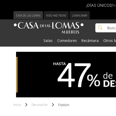
¡DÍAS ÚNICOS!✨
Ir
CASA DE LAS LOMAS
KIDS AND TEENS
LOMAS BABY
al
contenido
Buscar
Buscar
Salas
Comedores
Recámara
Otros 
Inicio
Decoración
Espejos