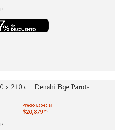
jo
90 x 210 cm Denahi Bqe Parota
Precio Especial
$20,879
.20
jo