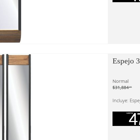
Espejo 
Normal
$31,884
.91
Incluye: Espe