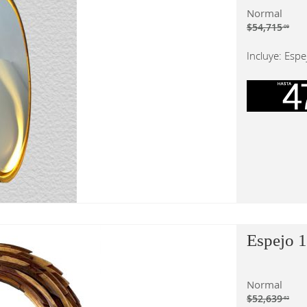
Normal
$54,715
.09
Incluye: Espe
Espejo 
Normal
$52,639
.62