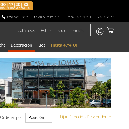
00
17
20
31
|
|
|
DIAS
HRS
MIN
SECS
(55) 5899 7095
ESTATUS DE PEDIDO
DEVOLUCIÓN ÁGIL
SUCURSALES
Catálogos
Estilos
Colecciones
?>
cha
Decoración
Kids
Hasta 47% OFF
Fijar Dirección Descendente
Ordenar por