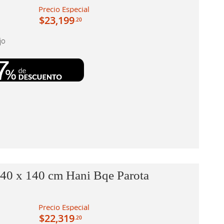
Precio Especial
$23,199
.20
jo
140 x 140 cm Hani Bqe Parota
Precio Especial
$22,319
.20