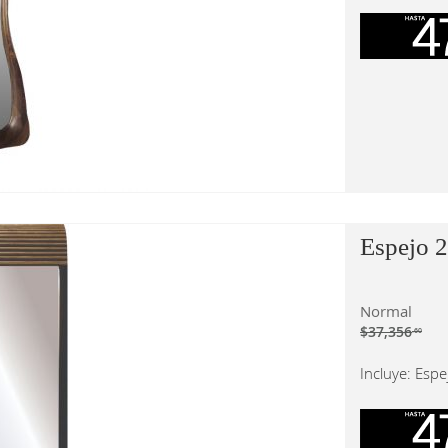
Espejo 
Normal
$37,356
.60
Incluye: Espe