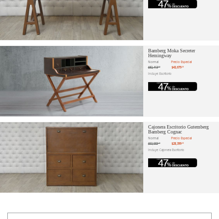
Bamberg Moka Secreter
Hemingway
Normal
Precio Especial
$82,413
$43,679
.58
.20
Incluye: Escritorio
Cajonera Escritorio Gutemberg
Bamberg Cognac
Normal
Precio Especial
$53,583
$28,399
.40
.20
Incluye: Cajonera Escritorio