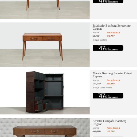
Escritorio Bamberg Estocolmo
Cognac
Normal
Precio Especial
$35,470
$18,799
.19
.20
Incluye: Escritorio
Maleta Bamberg Secreter Orient
Express
Normal
Precio Especial
$154,715
$81,999
.47
.20
Incluye: Maleta Secreter
Secreter Campaña Bamberg
Cognac
Normal
Precio Especial
$107,168
$56,799
.30
.20