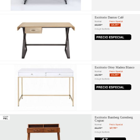
Escritorio Danton Café
Normal
Precio Especial
$58,598
$29,299
.00
.00
Incluye: Escritorio.
Escritorio Ottey Madera Blanco
Normal
Precio Especial
$28,798
$14,399
.00
.00
Incluye: Escritorio
Escritorio Bamberg Gutenberg
Cognac
Normal
Precio Especial
$52,375
$27,759
.85
.20
Incluye: Escritorio