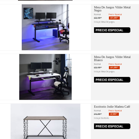
Mesa De Juegos Vildre Metal
Negro
Normal
Precio Especial
$23,198
$11,599
.00
.00
Incluye: Mesa De Juegos.
Mesa De Juegos Vildre Metal
Blanco
Normal
Precio Especial
$23,198
$11,599
.00
.00
Incluye: Mesa De Juegos.
Escritorio Jodie Madera Café
Normal
Precio Especial
$15,398
$7,699
.00
.00
Incluye: Escritorio.