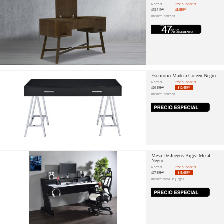
Normal
Precio Especial
$18,111
$9,599
.70
.20
Incluye: Escritorio
Escritorio Madera Coleen Negro
Normal
Precio Especial
$20,998
$10,499
.00
.00
Incluye: Escritorio
Mesa De Juegos Bigga Metal
Negro
Normal
Precio Especial
$27,398
$13,699
.00
.00
Incluye: Mesa De Juegos.