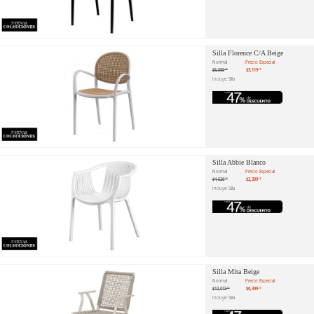
Silla Florence C/A Beige
Normal
Precio Especial
$5,885
$3,119
.28
.20
Incluye: Silla
Silla Abbie Blanco
Normal
Precio Especial
$4,526
$2,399
.79
.20
Incluye: Silla
Silla Mita Beige
Normal
Precio Especial
$12,073
$6,399
.96
.20
Incluye: Silla