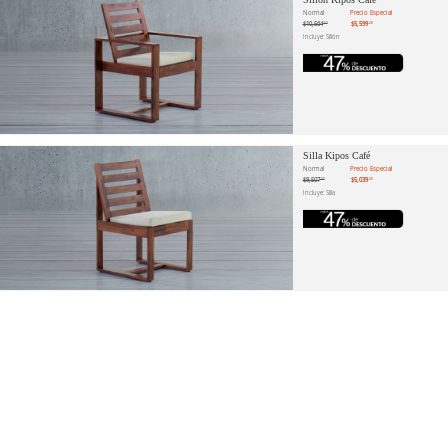
Normal
Precio Especial
$10,564
$5,599
.53
.20
Incluye: Sillón
Silla Kipos Café
Normal
Precio Especial
$9,507
$5,039
.92
.20
Incluye: Silla