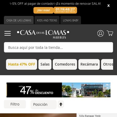
✨5% OFF al pagar de contado✨¡Es momento de renovar SALA!
x
01
19
48
26
|
|
|
¡Ver más!
DIAS
HRS
MIN
SECS
Ir
CASA DE LAS LOMAS
KIDS AND TEENS
LOMAS BABY
al
contenido
Hasta 47% OFF
Salas
Comedores
Recámara
Otros 
Filtro
Silla Barragan Verde