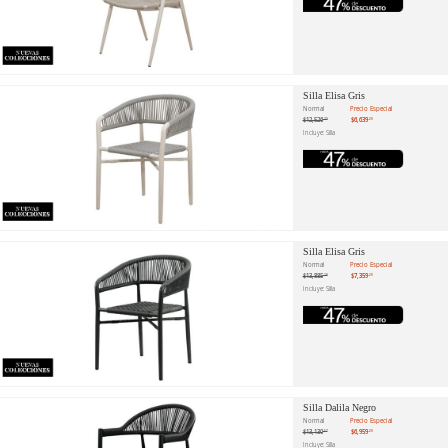
Silla Elisa Gris
Normal
Precio Especial
$12,526
$6,639
.79
.20
Incluye: Silla
Silla Elisa Gris
Normal
Precio Especial
$13,885
$7,359
.28
.20
Incluye: Silla
Silla Dalila Negro
Normal
Precio Especial
$13,130
$6,959
.57
.20
Incluye: Silla