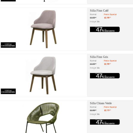
Silla Finn Café
Normal
Precio Especial
$9,809
$5,199
.81
.20
Incluye: Silla
Silla Finn Gris
Normal
Precio Especial
$9,809
$5,199
.81
.20
Incluye: Silla
Silla Chiara Verde
Normal
Precio Especial
$9,658
$5,119
.87
.20
Incluye: Silla