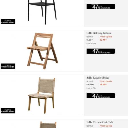
Silla Balcony Natural
Normal
Precio Especial
$5,281
$2,799
.51
.20
Incluye: Silla
Silla Roxane Beige
Normal
Precio Especial
$15,394
$8,159
.72
.20
Incluye: Silla
Silla Roxane C/A Café
Normal
Precio Especial