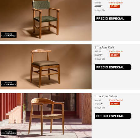
Normal
Precio Especial
$17,167
$9,099
.92
.00
Incluye: Silla
Silla Arne Café
Normal
Precio Especial
$13,016
$6,899
.98
.00
Incluye: Silla
Silla Villa Natural
Normal
Precio Especial
$18,677
$9,899
.36
.00
Incluye: Silla