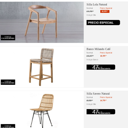
Silla Lola Natural
Normal
Precio Especial
$16,790
$8,899
.57
.00
Incluye: Silla
Banco Milando Café
Normal
Precio Especial
$15,847
$8,399
.55
.20
Incluye: Banco
Silla Savero Natural
Normal
Precio Especial
$9,055
$4,799
.09
.20
Incluye: Silla