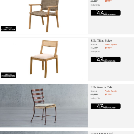
$18,866
$9,999
.42
.20
Incluye: Silla
Silla Tibas Beige
Normal
Precio Especial
$13,583
$7,199
.40
.20
Incluye: Silla
Silla Arancia Café
Normal
Precio Especial
$13,583
$7,199
.40
.20
Incluye: Silla
Sillón Kipos Café