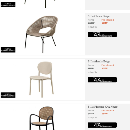
Silla Chiara Beige
Normal
Precio Especial
$10,715
$5,679
.47
.20
Incluye: Silla
Silla Alessia Beige
Normal
Precio Especial
$4,979
$2,639
.62
.20
Incluye: Silla
Silla Florence C/A Negro
Normal
Precio Especial
$6,036
$3,199
.23
.20
Incluye: Silla