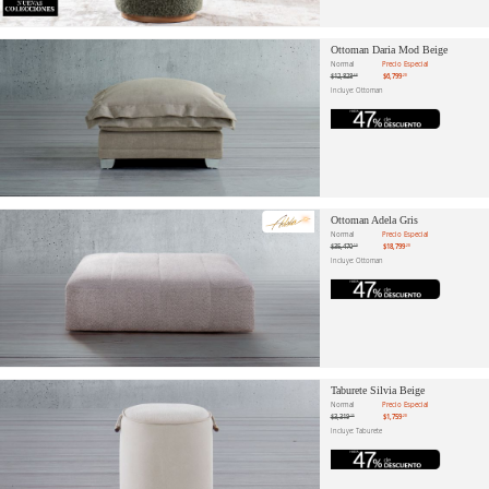
Ottoman Daria Mod Beige
Normal
Precio Especial
$12,828
$6,799
.68
.20
Incluye: Ottoman
Ottoman Adela Gris
Normal
Precio Especial
$35,470
$18,799
.19
.20
Incluye: Ottoman
Taburete Silvia Beige
Normal
Precio Especial
$3,319
$1,759
.25
.20
Incluye: Taburete