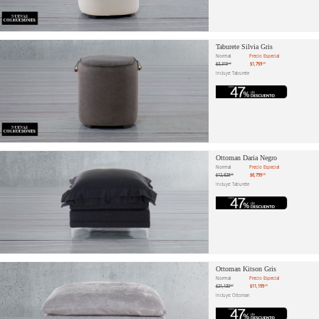
Taburete Silvia Gris
Normal
Precio Especial
$3,319
$1,759
.25
.20
Incluye: Taburete
Ottoman Daria Negro
Normal
Precio Especial
$12,828
$6,799
.68
.20
Incluye: Taburete
Ottoman Kitson Gris
Normal
Precio Especial
$21,130
$11,199
.57
.20
Incluye: Ottoman