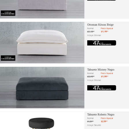
Ottoman Kitson Beige
Normal
Precio Especial
$21,130
$11,199
.57
.20
Incluye: Ottoman
Taburete Mistery Negro
Normal
Precio Especial
$22,640
$11,999
.00
.20
Incluye: Ottoman
Taburete Roberts Negro
Normal
Precio Especial
$4,224
$2,239
.91
.20
Incluye: Taburete