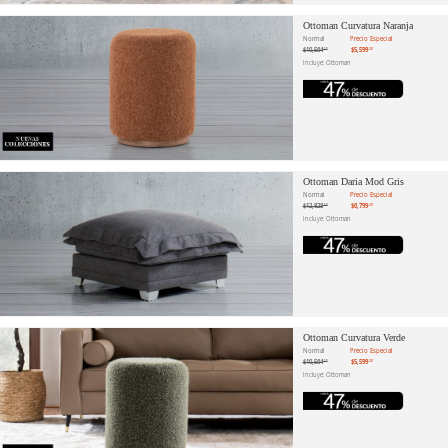
Ottoman Curvatura Naranja
Normal
Precio Especial
$10,564
$5,599
.53
.20
Incluye: Ottoman
Ottoman Daria Mod Gris
Normal
Precio Especial
$12,828
$6,799
.68
.20
Incluye: Ottoman
Ottoman Curvatura Verde
Normal
Precio Especial
$10,564
$5,599
.53
.20
Incluye: Ottoman