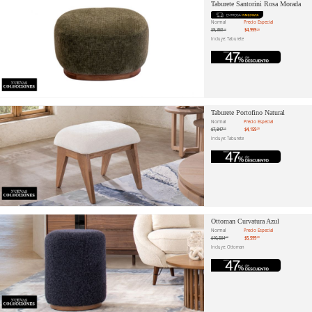
Taburete Santorini Rosa Morada
Normal
Precio Especial
$9,356
$4,959
.98
.20
Incluye: Taburete
Taburete Portofino Natural
Normal
Precio Especial
$7,847
$4,159
.55
.20
Incluye: Taburete
Ottoman Curvatura Azul
Normal
Precio Especial
$10,564
$5,599
.53
.20
Incluye: Ottoman