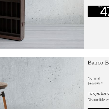
Banco B
Normal
$28,375
.85
Incluye: Ban
Disponible e