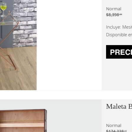
Normal
$8,398
.00
Incluye: Mesi
Disponible e
Maleta 
Normal
$174,338
.11