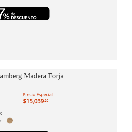
amberg Madera Forja
Precio Especial
$15,039
.20
co
n: