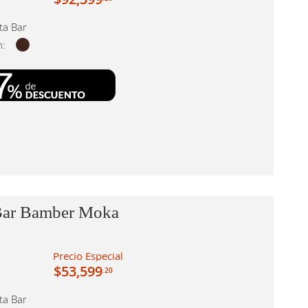
ta Bar
n:
Bar Bamber Moka
Precio Especial
$53,599
.20
ta Bar