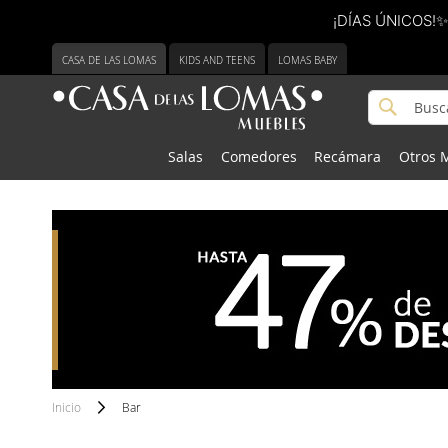
¡DÍAS ÚNICOS!✨
Ir
CASA DE LAS LOMAS
KIDS AND TEENS
LOMAS BABY
al
contenido
Buscar
Buscar
Salas
Comedores
Recámara
Otros 
Inicio
Bar