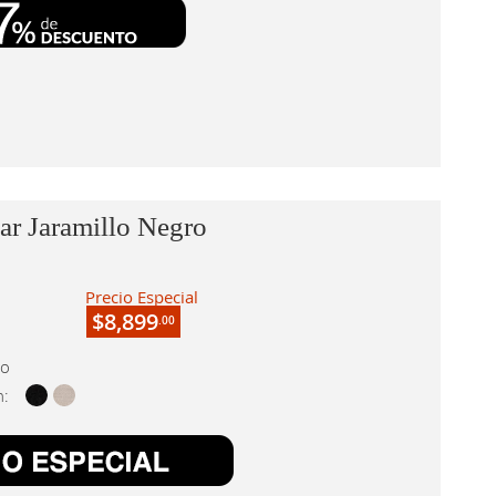
r Jaramillo Negro
Precio Especial
$8,899
.00
co
n: