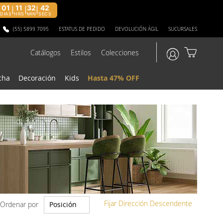
01
11
32
40
|
|
|
DIAS
HRS
MIN
SECS
(55) 5899 7095
ESTATUS DE PEDIDO
DEVOLUCIÓN ÁGIL
SUCURSALES
Catálogos
Estilos
Colecciones
?>
cha
Decoración
Kids
Hasta 47% OFF
Fijar Dirección Descendente
Ordenar por