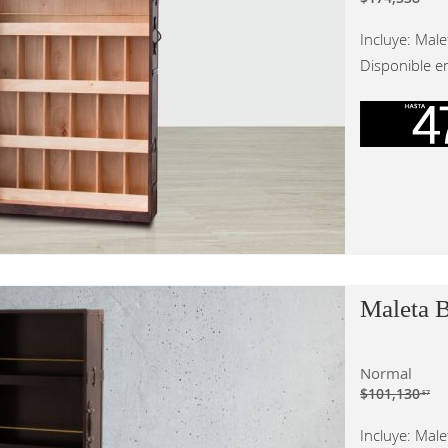
Incluye: Male
Disponible e
Maleta 
Normal
$101,130
.57
Incluye: Male