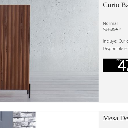
Curio Ba
Normal
$31,394
.72
Incluye: Curi
Disponible e
Mesa De 