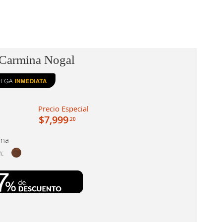
 Carmina Nogal
Precio Especial
$7,999
.20
ina
n: