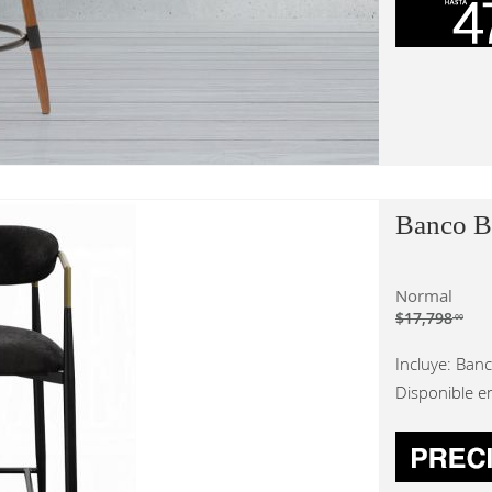
Banco Ba
Normal
$17,798
.00
Incluye: Ban
Disponible e