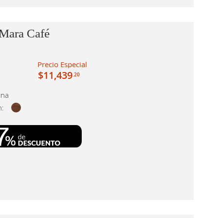
 Mara Café
Precio Especial
$11,439
.20
ina
n: