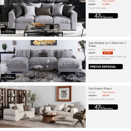
Normal
Precio Especial
$22,639
$11,999
.62
.00
Incluye: Sofá 3 plazas
Sala Modular en U Daria Gris 3
Piezas
Normal
Precio Especial
$75,467
$37,599
.17
.20
Incluye: Sofá 2 Plazas sin Brazos, Chaise Long
Brazo Derecho e Izquierdo
Sala Keaton Blanca
Normal
Precio Especial
$104,751
$55,518
.70
.40
Incluye: Sofá y Sofá Dos Plazas