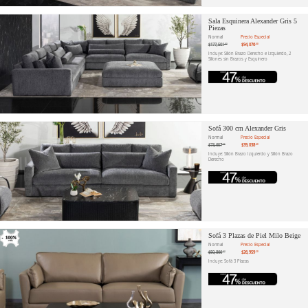
Sala Esquinera Alexander Gris 5
Piezas
Normal
Precio Especial
$177,501
$94,076
.89
.00
Incluye: Sillón Brazo Derecho e Izquierdo, 2
Sillones sin Brazos y Esquinero
Sofá 300 cm Alexander Gris
Normal
Precio Especial
$73,657
$39,038
.36
.40
Incluye: Sillón Brazo Izquierdo y Sillón Brazo
Derecho
Sofá 3 Plazas de Piel Milo Beige
Normal
Precio Especial
$50,866
$26,959
.42
.20
Incluye: Sofá 3 Plazas