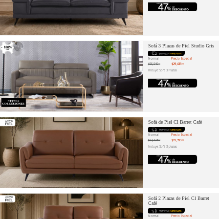
Sofá 3 Plazas de Piel Studio Gris
Normal
Precio Especial
$55,545
$29,439
.66
.20
Incluye: Sofá 3 Plazas
Sofá de Piel Cl Barret Café
Normal
Precio Especial
$37,734
$19,999
.34
.20
Incluye: Sofá 3 plazas
Sofá 2 Plazas de Piel Cl Barret
Café
Normal
Precio Especial