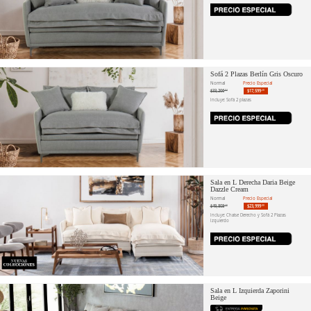
Sofá 2 Plazas Berlín Gris Oscuro
Normal
Precio Especial
$33,206
$17,599
.04
.20
Incluye: Sofá 2 plazas
Sala en L Derecha Daria Beige
Dazzle Cream
Normal
Precio Especial
$49,808
$23,999
.30
.00
Incluye: Chaise Derecho y Sofá 2 Plazas
Izquierdo
Sala en L Izquierda Zaporini
Beige