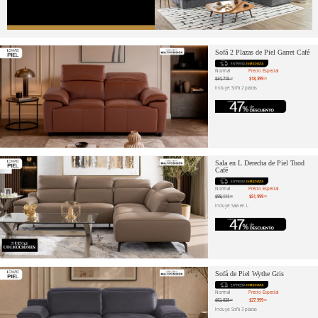
Sofá 2 Plazas de Piel Garret Café
Normal
Precio Especial
$34,715
$18,399
.47
.20
Incluye: Sofá 2 plazas
Sala en L Derecha de Piel Tood
Café
Normal
Precio Especial
$98,111
$51,999
.70
.20
Incluye: Sala en L
Sofá de Piel Wythe Gris
Normal
Precio Especial
$52,828
$27,999
.68
.20
Incluye: Sofá 3 plazas