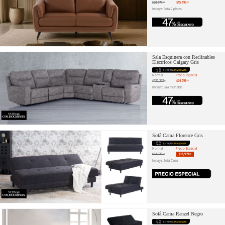
$28,677
$15,199
.74
.20
Incluye: Sofá 2 plazas
Sala Esquinera con Reclinables
Eléctricos Calgary Gris
Normal
Precio Especial
$122,262
$64,799
.64
.20
Incluye: Sala reclinable
Sofá Cama Florence Gris
Normal
Precio Especial
$32,073
$16,999
.58
.00
Incluye: Sofá Cama
Sofá Cama Ranzel Negro