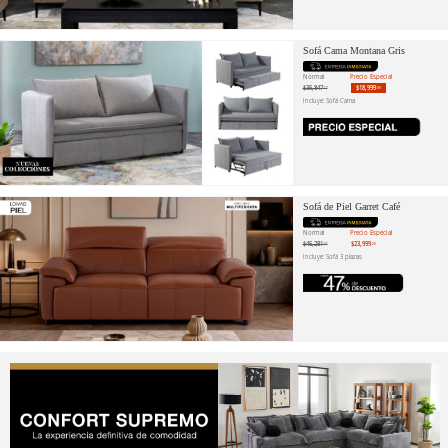
Sofá Cama Montana Gris
Normal
Precio Especial
$35,847
$18,999
.17
.00
Incluye: Sofá Cama
Sofá de Piel Garret Café
Normal
Precio Especial
$45,281
$23,999
.51
.20
Incluye: Sofá 3 plazas