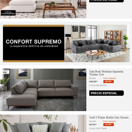
Sala Boal Modular Izquierda
Tiziano Gris
Normal
Precio Especial
$102,790
$38,999
.94
.00
Incluye: Sala Modular
Sofá 3 Plazas Berlín Gris Oscuro
Normal
Precio Especial
$37,734
$19,999
.34
.20
Incluye: Sofá 3 Plazas