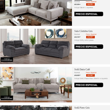
Normal
Precio Especial
$57,356
$24,999
.98
.00
Incluye: Sala en L Izquierda
Sala Córdoba Gris
Normal
Precio Especial
$34,715
$16,999
.47
.00
Incluye: Sofá y sofá 2 plazas
Sofá Daria Café
Normal
Precio Especial
$49,808
$23,998
.30
.00
Incluye: Sofá 2 Plazas Brazo Derecho e Izquierdo
Sofá Piero Gris