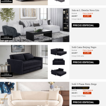
Sala en L Derecha Nova Gris
Normal
Precio Especial
$33,960
$17,999
.38
.00
Incluye: Sala en L
Sofá Cama Beijing Negro
Normal
Precio Especial
$24,300
$11,999
.38
.00
Incluye: Sofá cama
Sofá 3 Plazas Retro Beige
Normal
Precio Especial
$30,187
$15,999
.17
.20
Incluye: Sofá 3 Plazas