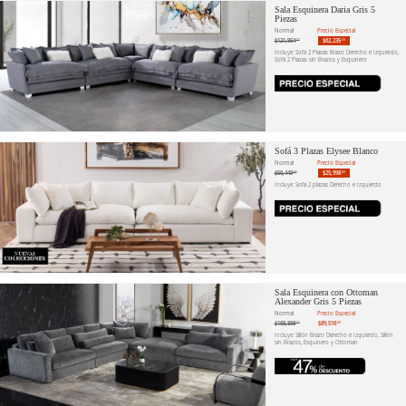
Sala Esquinera Daria Gris 5
Piezas
Normal
Precio Especial
$121,954
$62,235
.72
.60
Incluye: Sofá 2 Plazas Brazo Derecho e Izquierdo,
Sofá 2 Plazas sin Brazos y Esquinero
Sofá 3 Plazas Elysee Blanco
Normal
Precio Especial
$56,449
$25,998
.81
.00
Incluye: Sofá 2 plazas Derecho e Izquierdo
Sala Esquinera con Ottoman
Alexander Gris 5 Piezas
Normal
Precio Especial
$168,898
$89,516
.11
.00
Incluye: Sillón Brazo Derecho e Izquierdo, Sillón
sin Brazos, Esquinero y Ottoman