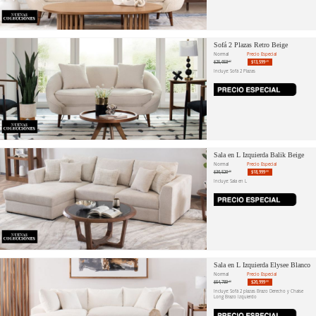
Sofá 2 Plazas Retro Beige
Normal
Precio Especial
$25,658
$13,599
.87
.20
Incluye: Sofá 2 Plazas
Sala en L Izquierda Balik Beige
Normal
Precio Especial
$36,526
$18,999
.79
.00
Incluye: Sala en L
Sala en L Izquierda Elysee Blanco
Normal
Precio Especial
$54,789
$26,999
.43
.00
Incluye: Sofá 2 plazas Brazo Derecho y Chaise
Long Brazo Izquierdo