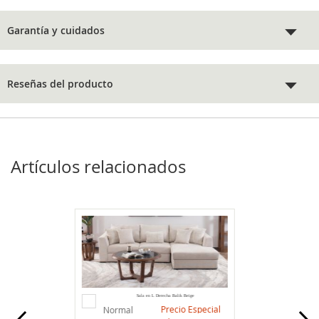
Garantía y cuidados
Reseñas del producto
Artículos relacionados
Agregar
Sala en L Derecha Balik Beige
al
Precio Especial
Normal
carrito