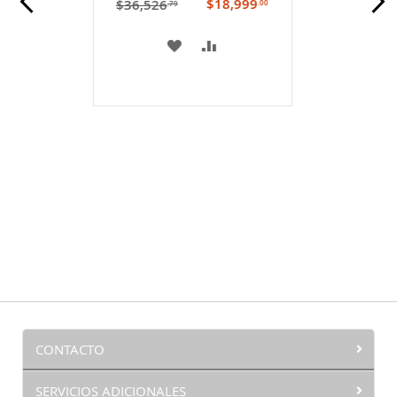
$18,999
$36,526
.00
.79
A
COMPARAR
MI
LISTA
DE
DESEOS
CONTACTO
SERVICIOS ADICIONALES