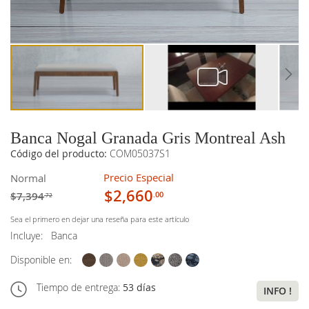
imágenes
imágenes
Banca Nogal Granada Gris Montreal Ash
Código del producto:
COM05037S1
Precio Especial
Normal
$2,660
$7,394
.00
.72
Sea el primero en dejar una reseña para este artículo
Incluye:
Banca
Disponible en:
Tiempo de entrega:
53 días
INFO !