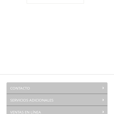
LISTA
DE
DESEOS
CONTACTO
SERVICIOS ADICIONALES
VENTAS EN LÍNEA