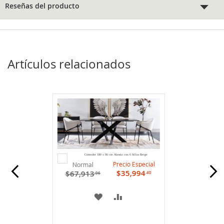
Reseñas del producto
Artículos relacionados
Agregar
Comedor 180 x 90 cm Alessia con 6 Sillas Beige
al
Precio Especial
Normal
carrito
$35,994
$67,913
.40
.96
A
COMPARAR
MI