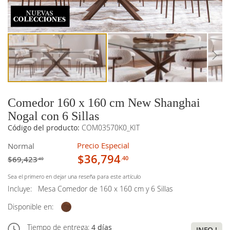
imágenes
imágenes
Comedor 160 x 160 cm New Shanghai
Nogal con 6 Sillas
Código del producto:
COM03570K0_KIT
Precio Especial
Normal
$36,794
$69,423
.40
.40
Sea el primero en dejar una reseña para este artículo
Incluye:
Mesa Comedor de 160 x 160 cm y 6 Sillas
Disponible en:
Tiempo de entrega:
4 días
INFO !