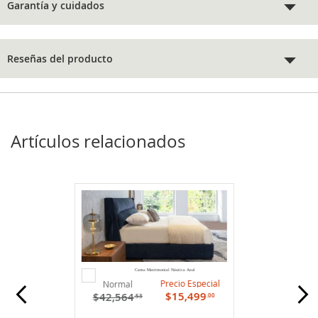
Garantía y cuidados
Reseñas del producto
Artículos relacionados
Agregar
Cama Matrimonial Náutica Azul
al
Precio Especial
Normal
carrito
$15,499
$42,564
.00
.53