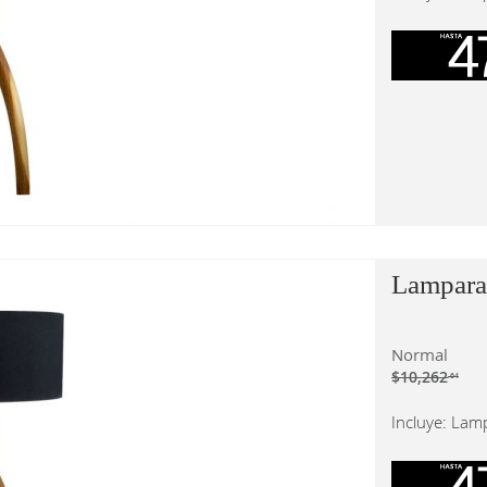
Lampara
Normal
$10,262
.64
Incluye: Lam