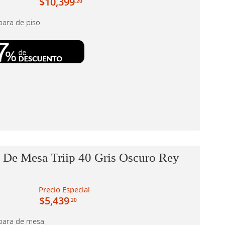
$10,399
.20
para de piso
 De Mesa Triip 40 Gris Oscuro Rey
Precio Especial
$5,439
.20
para de mesa