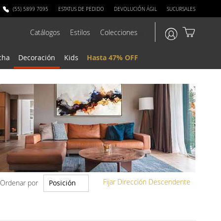
(55) 5899 7095
ESTATUS DE PEDIDO
DEVOLUCIÓN ÁGIL
SUCURSALES
Catálogos
Estilos
Colecciones
?>
cha
Decoración
Kids
Hasta 47% OFF
Fijar Dirección Descendente
Ordenar por