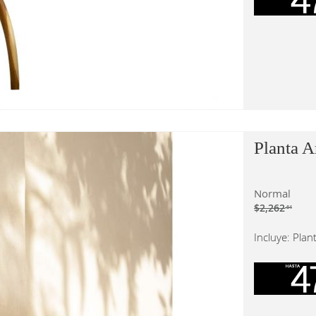
Planta A
Normal
$2,262
.64
Incluye: Plant