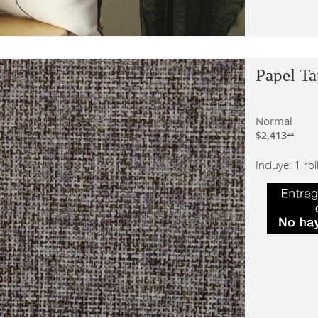
Papel Ta
Normal
$2,413
.58
Incluye: 1 ro