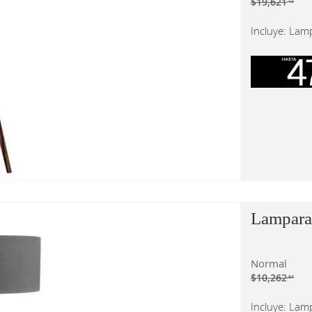
$19,621
.13
Incluye: Lam
Lampara
Normal
$10,262
.64
Incluye: Lam