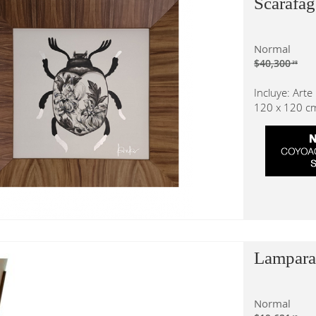
Scarafa
Normal
$40,300
.38
Incluye: Art
120 x 120 c
Lampara
Normal