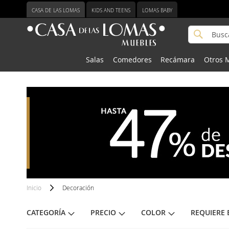
Ir
CASA DE LAS LOMAS
KIDS AND TEENS
LOMAS BABY
al
contenido
Buscar
Buscar
Salas
Comedores
Recámara
Otros 
Inicio
Decoración
CATEGORÍA
PRECIO
COLOR
REQUIERE