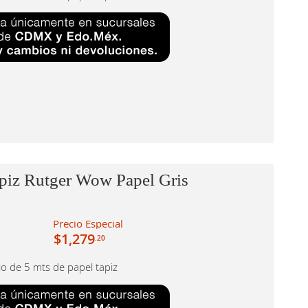
piz Rutger Wow Papel Gris
Precio Especial
$1,279
.20
llo de 5 mts de papel tapiz