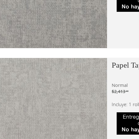
Papel Ta
Normal
$2,413
.58
Incluye: 1 ro