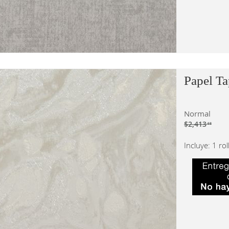
Papel Ta
Normal
$2,413
.58
Incluye: 1 ro