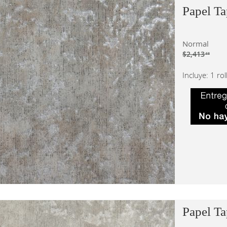
Papel Ta
Normal
$2,413
.58
Incluye: 1 ro
Papel T