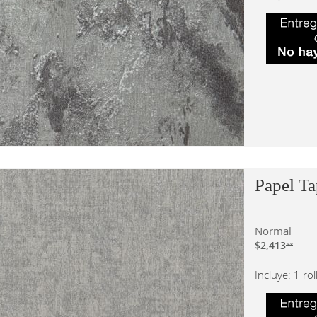
Papel Ta
Normal
$2,413
.58
Incluye: 1 ro