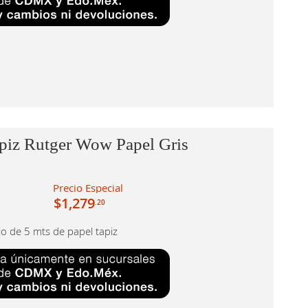
piz Rutger Wow Papel Gris
Precio Especial
$1,279
.20
llo de 5 mts de papel tapiz