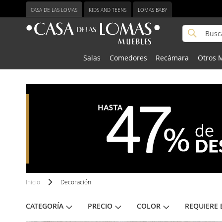
Ir
CASA DE LAS LOMAS
KIDS AND TEENS
LOMAS BABY
al
contenido
Buscar
Buscar
Salas
Comedores
Recámara
Otros 
Inicio
Decoración
CATEGORÍA
PRECIO
COLOR
REQUIERE