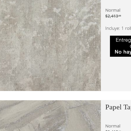
Normal
$2,413
.58
Incluye: 1 ro
Papel Ta
Normal