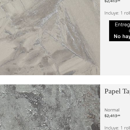
$2,413
.58
Incluye: 1 ro
Papel Ta
Normal
$2,413
.58
Incluye: 1 ro