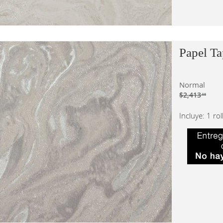
Papel Ta
Normal
$2,413
.58
Incluye: 1 ro