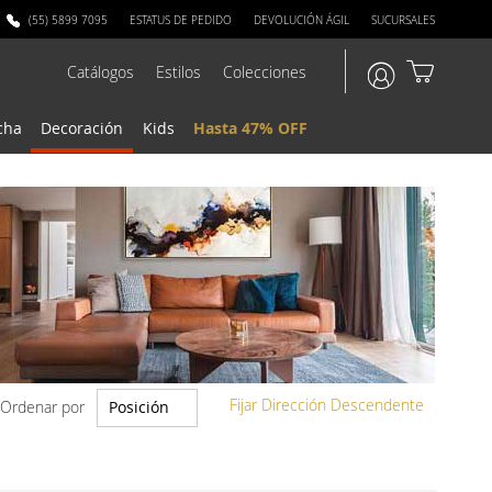
(55) 5899 7095
ESTATUS DE PEDIDO
DEVOLUCIÓN ÁGIL
SUCURSALES
Catálogos
Estilos
Colecciones
?>
cha
Decoración
Kids
Hasta 47% OFF
Fijar Dirección Descendente
Ordenar por