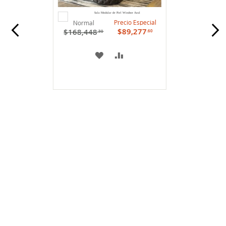
Agregar
Sala Modular de Piel Windsor Azul
al
Precio Especial
Normal
carrito
$89,277
$168,448
.60
.30
A
COMPARAR
MI
LISTA
DE
DESEOS