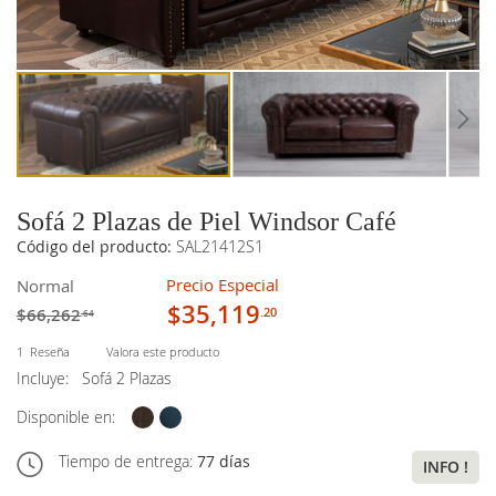
imágenes
imágenes
Sofá 2 Plazas de Piel Windsor Café
Código del producto:
SAL21412S1
Precio Especial
Normal
$35,119
$66,262
.20
.64
1
Reseña
Valora este producto
Incluye:
Sofá 2 Plazas
Disponible en:
Tiempo de entrega:
77 días
INFO !