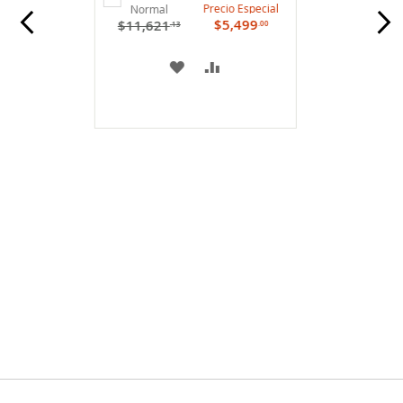
Precio Especial
Normal
carrito
$5,499
$11,621
.00
.13
A
COMPARAR
MI
LISTA
DE
DESEOS