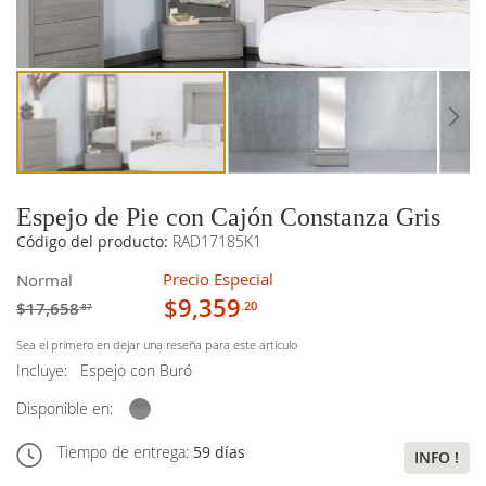
imágenes
imágenes
Espejo de Pie con Cajón Constanza Gris
Código del producto:
RAD17185K1
Precio Especial
Normal
$9,359
$17,658
.20
.87
Sea el primero en dejar una reseña para este artículo
Incluye:
Espejo con Buró
Disponible en:
Tiempo de entrega:
59 días
INFO !