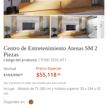
imágenes
imágenes
Centro de Entretenimiento Atenas SM 2
Piezas
Código del producto:
CTO06135S0_KIT1
Precio Especial
Normal
$55,118
$103,996
.40
.98
Sea el primero en dejar una reseña para este artículo
Incluye:
Módulo de TV 280 cm y módulo superior 50 x 244 x 42
cm
Disponible en: