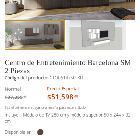
imágenes
imágenes
Centro de Entretenimiento Barcelona SM
2 Piezas
Código del producto:
CTO06147S0_KIT
Precio Especial
Normal
$51,598
$97,355
.40
.47
Sea el primero en dejar una reseña para este artículo
Incluye:
Módulo de TV 280 cm y módulo superior 50 x 244 x 32
cm
Disponible en: