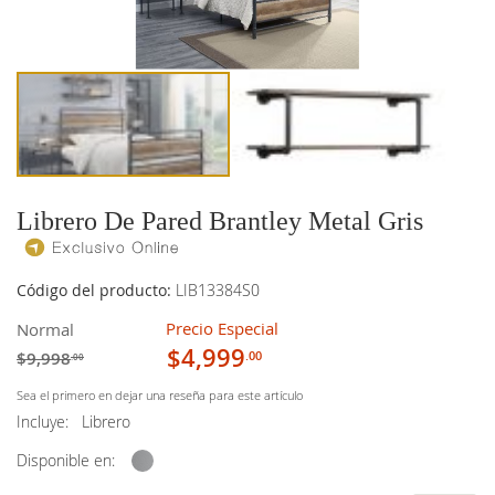
imágenes
imágenes
Librero De Pared Brantley Metal Gris
Código del producto:
LIB13384S0
Precio Especial
Normal
$4,999
$9,998
.00
.00
Sea el primero en dejar una reseña para este artículo
Incluye:
Librero
Disponible en: