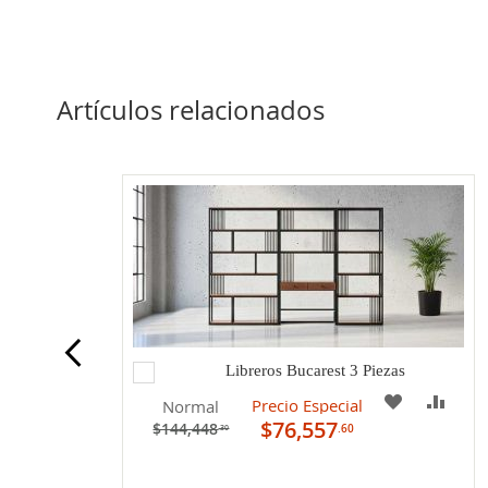
Artículos relacionados
Agregar
Libreros Bucarest 3 Piezas
al
COMPARAR
A
COM
Precio Especial
Normal
carrito
$76,557
$144,448
.60
.30
MI
TA
LISTA