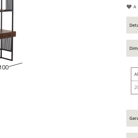
A
Det
Dim
A
2
Gar