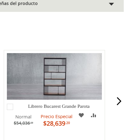
eñas del producto
Agregar
Librero Bucarest Grande Parota
al
A
COMPARAR
Precio Especial
Normal
carrito
$28,639
$54,036
.20
.23
MI
LISTA