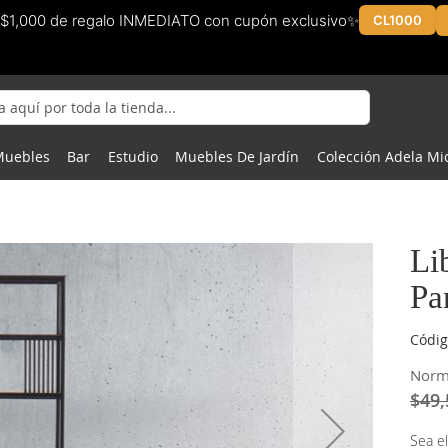
$1,000 de regalo INMEDIATO con cupón exclusivo✨
CL1000
Muebles
Bar
Estudio
Muebles De Jardín
Colección Adela Mi
Li
Pa
Códig
Norm
$49,
Sea el