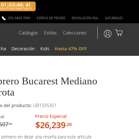
01
03
46
40
|
|
|
DIAS
HRS
MIN
SECS
(55) 5899 7095
ESTATUS DE PEDIDO
DEVOLUCIÓN ÁGIL
SUCURSALES
Catálogos
Estilos
Colecciones
?>
cha
Decoración
Kids
Hasta 47% OFF
brero Bucarest Mediano
rota
o del producto:
LIB13353S1
Precio Especial
al
$26,239
507
.20
.92
 primero en dejar una reseña para este artículo