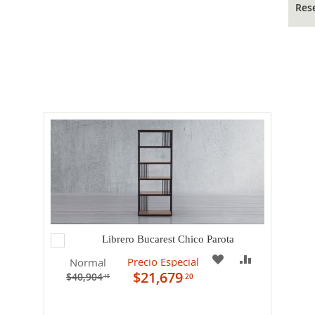
Res
Agregar
Librero Bucarest Chico Parota
al
PARAR
A
COMPARAR
Precio Especial
Normal
carrito
$21,679
$40,904
.20
.15
MI
LISTA