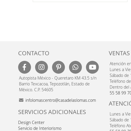
DE
SEOS
DESEOS
CONTACTO
VENTAS
Atención e
Lunes a Vi
Sábado de 
Autopista México - Queretaro KM 43.5 s/n
Teléfono de
Barrio Texcacoa, Tepozotlán, Estado de
Dentro del 
México. C.P. 54605
55 58 99 7
infolomascentro@casadelaslomas.com
ATENCI
SERVICIOS ADICIONALES
Lunes a Vi
Sábado de 
Design Center
Teléfono At
Servicio de Interiorismo