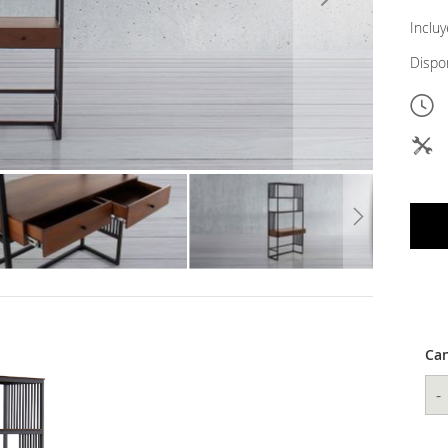
Inclu
Dispo
Can
-