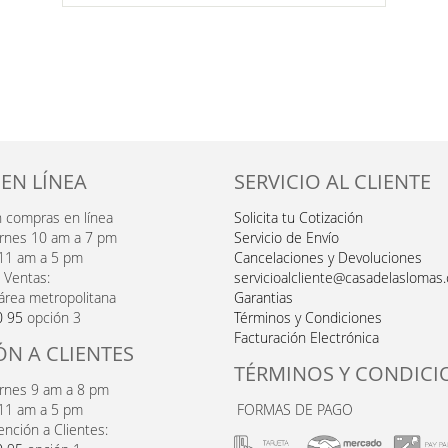
DE
DESEOS
 EN LÍNEA
SERVICIO AL CLIENTE
n compras en línea
Solicita tu Cotización
ernes 10 am a 7 pm
Servicio de Envío
11 am a 5 pm
Cancelaciones y Devoluciones
 Ventas:
servicioalcliente@casadelaslomas
área metropolitana
Garantias
0 95
opción 3
Términos y Condiciones
Facturación Electrónica
ÓN A CLIENTES
TÉRMINOS Y CONDICI
ernes 9 am a 8 pm
11 am a 5 pm
FORMAS DE PAGO
ención a Clientes: