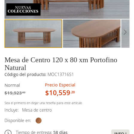
imágenes
imágenes
Mesa de Centro 120 x 80 xm Portofino
Natural
Código del producto:
MOC13716S1
Precio Especial
Normal
$10,559
$19,923
.20
.02
Sea el primero en dejar una reseña para este artículo
Incluye:
Mesa de centro
Disponible en:
Tiempo de entrega:
58 días
INFO !