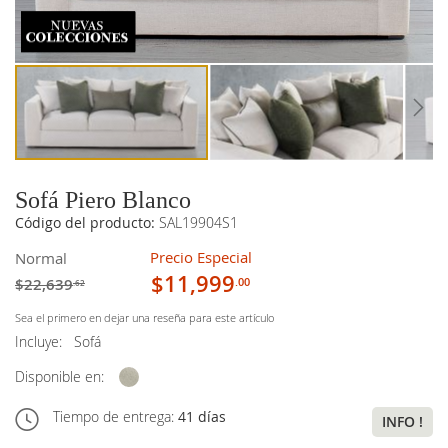
imágenes
imágenes
Sofá Piero Blanco
Código del producto:
SAL19904S1
Precio Especial
Normal
$11,999
$22,639
.00
.62
Sea el primero en dejar una reseña para este artículo
Incluye:
Sofá
Disponible en:
Tiempo de entrega:
41 días
INFO !