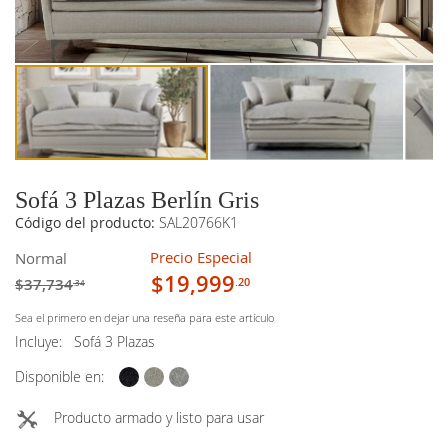
imágenes
imágenes
Sofá 3 Plazas Berlín Gris
Código del producto:
SAL20766K1
Precio Especial
Normal
$19,999
$37,734
.20
.34
Sea el primero en dejar una reseña para este artículo
Incluye:
Sofá 3 Plazas
Disponible en:
Producto armado y listo para usar