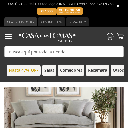
¡DÍAS ÚNICOS!✨$1,000 de regalo INMEDIATO con cupón exclusivo✨
x
00
19
36
57
|
|
|
CL1000
DIAS
HRS
MIN
SECS
Ir
CASA DE LAS LOMAS
KIDS AND TEENS
LOMAS BABY
al
contenido
Hasta 47% OFF
Salas
Comedores
Recámara
Otros 
Saltar
Saltar
al
al
final
comienzo
de
de
la
la
galería
galería
de
de