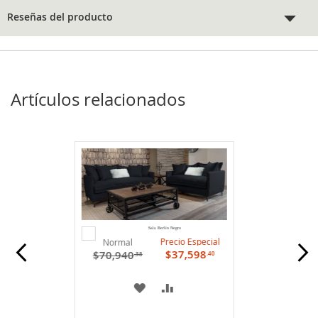
Reseñas del producto
Artículos relacionados
Agregar
Sala Berlín Negro
al
Precio Especial
Normal
carrito
$37,598
$70,940
.40
.38
A
COMPARAR
MI