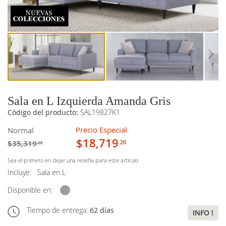
imágenes
imágenes
Sala en L Izquierda Amanda Gris
Código del producto:
SAL19827K1
Precio Especial
Normal
$18,719
$35,319
.20
.25
Sea el primero en dejar una reseña para este artículo
Incluye:
Sala en L
Disponible en:
Tiempo de entrega:
62 días
INFO !