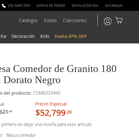
(55) 5899 7095
ESTATUS DE PEDIDO
DEVOLUCIÓN ÁGIL
SUCURSALES
Catálogos
Estilos
Colecciones
?>
cha
Decoración
Kids
Hasta 47% OFF
sa Comedor de Granito 180
 Dorato Negro
o del producto:
COM03334K0
Precio Especial
al
$52,799
621
.20
.13
 primero en dejar una reseña para este artículo
ye:
Mesa comedor