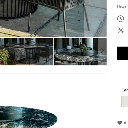
Dispo
Can
-
A