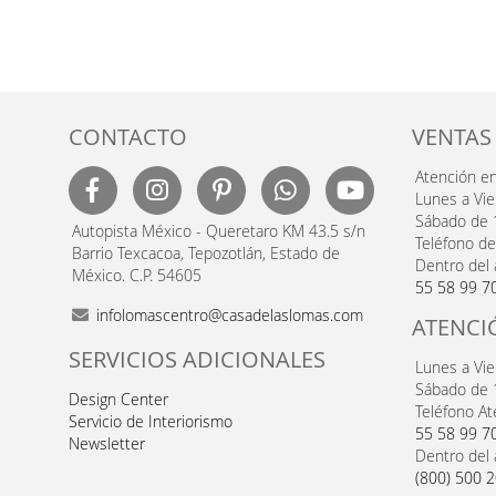
CONTACTO
VENTAS
Atención e
Lunes a Vi
Sábado de 
Autopista México - Queretaro KM 43.5 s/n
Teléfono de
Barrio Texcacoa, Tepozotlán, Estado de
Dentro del 
México. C.P. 54605
55 58 99 7
infolomascentro@casadelaslomas.com
ATENCI
SERVICIOS ADICIONALES
Lunes a Vi
Sábado de 
Design Center
Teléfono At
Servicio de Interiorismo
55 58 99 7
Newsletter
Dentro del 
(800) 500 