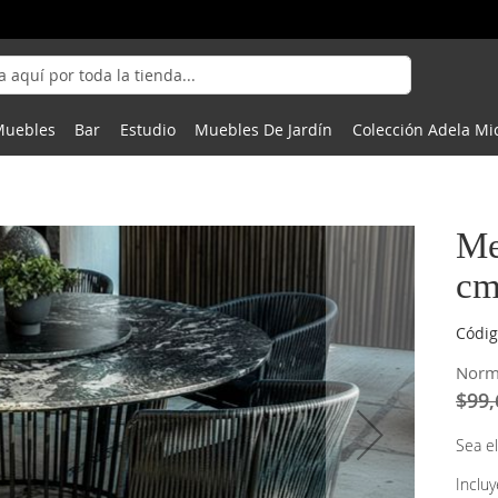
Muebles
Bar
Estudio
Muebles De Jardín
Colección Adela Mi
Me
cm
Códig
Norm
$99,
Sea el
Inclu