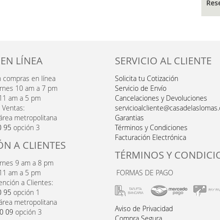
Res
 EN LÍNEA
SERVICIO AL CLIENTE
n compras en línea
Solicita tu Cotización
ernes 10 am a 7 pm
Servicio de Envío
11 am a 5 pm
Cancelaciones y Devoluciones
 Ventas:
servicioalcliente@casadelaslomas
área metropolitana
Garantias
0 95
opción 3
Términos y Condiciones
Facturación Electrónica
ÓN A CLIENTES
TÉRMINOS Y CONDICI
ernes 9 am a 8 pm
11 am a 5 pm
FORMAS DE PAGO
ención a Clientes:
0 95
opción 1
área metropolitana
Aviso de Privacidad
20 09
opción 3
Compra Segura