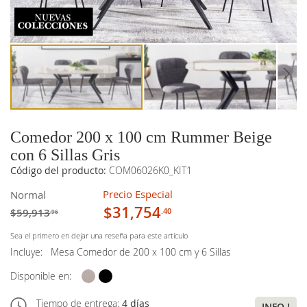
imágenes
imágenes
Comedor 200 x 100 cm Rummer Beige
con 6 Sillas Gris
Código del producto:
COM06026K0_KIT1
Precio Especial
Normal
$31,754
$59,913
.40
.96
Sea el primero en dejar una reseña para este artículo
Incluye:
Mesa Comedor de 200 x 100 cm y 6 Sillas
Disponible en:
Tiempo de entrega:
4 días
INFO !