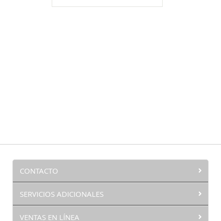
LISTA
DE
DESEOS
CONTACTO
SERVICIOS ADICIONALES
VENTAS EN LÍNEA