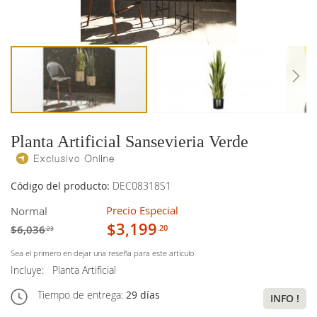
imágenes
imágenes
Planta Artificial Sansevieria Verde
Código del producto:
DEC08318S1
Precio Especial
Normal
$3,199
$6,036
.20
.23
Sea el primero en dejar una reseña para este artículo
Incluye:
Planta Artificial
Tiempo de entrega:
29 días
INFO !