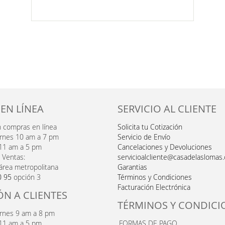
LISTA
DE
DESEOS
 EN LÍNEA
SERVICIO AL CLIENTE
n compras en línea
Solicita tu Cotización
ernes 10 am a 7 pm
Servicio de Envío
11 am a 5 pm
Cancelaciones y Devoluciones
 Ventas:
servicioalcliente@casadelaslomas
área metropolitana
Garantias
0 95
opción 3
Términos y Condiciones
Facturación Electrónica
ÓN A CLIENTES
TÉRMINOS Y CONDICI
ernes 9 am a 8 pm
11 am a 5 pm
FORMAS DE PAGO