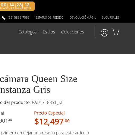
00
14
23
11
|
|
|
DIAS
HRS
MIN
SECS
(55) 5899 7095
ESTATUS DE PEDIDO
DEVOLUCIÓN ÁGIL
SUCURSALES
Catálogos
Estilos
Colecciones
?>
cámara Queen Size
nstanza Gris
o del producto:
RAD17188S1_KIT
Precio Especial
al
$12,497
901
.00
.13
 primero en dejar una reseña para este artículo