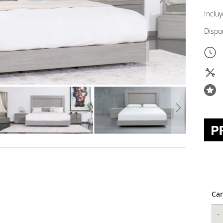
Inclu
Dispo
Can
-