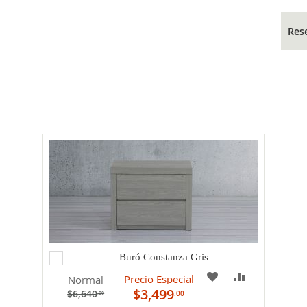
Res
Agregar
Buró Constanza Gris
al
PARAR
A
COMPARAR
Precio Especial
Normal
carrito
$3,499
$6,640
.00
.00
MI