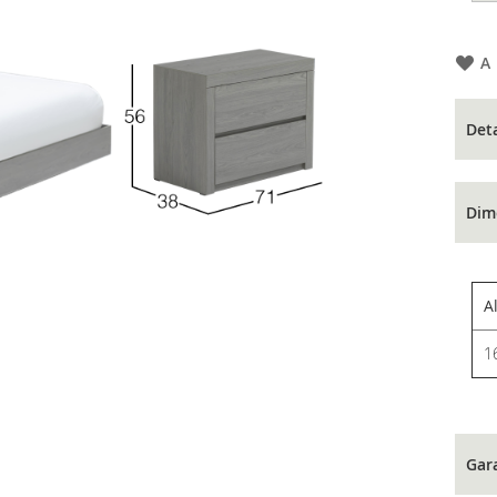
A
Det
Dim
A
1
Gar