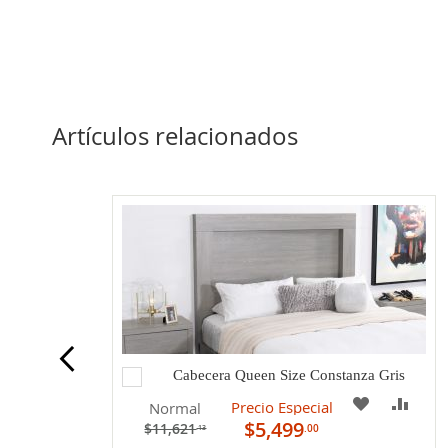
Artículos relacionados
Agregar
Cabecera Queen Size Constanza Gris
al
COMPARAR
A
COM
Precio Especial
Normal
carrito
$5,499
$11,621
.00
.13
MI