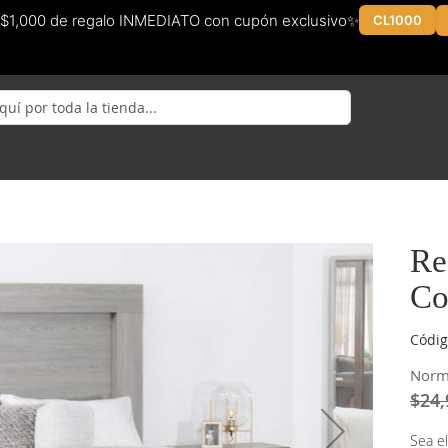
$1,000 de regalo INMEDIATO con cupón exclusivo✨
CL1000
Re
Co
Códig
Norm
$24,
Sea el