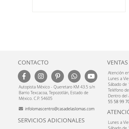
TA
LISTA
DE
SEOS
DESEOS
CONTACTO
VENTAS
Atención e
Lunes a Vi
Sábado de 
Autopista México - Queretaro KM 43.5 s/n
Teléfono de
Barrio Texcacoa, Tepozotlán, Estado de
Dentro del 
México. C.P. 54605
55 58 99 7
infolomascentro@casadelaslomas.com
ATENCI
SERVICIOS ADICIONALES
Lunes a Vi
Sábado de 