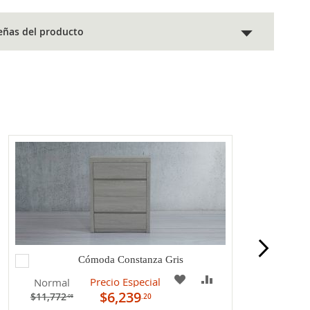
eñas del producto
Agregar
Cómoda Constanza Gris
al
A
COMPARAR
Precio Especial
Normal
carrito
$6,239
$11,772
.20
.08
MI