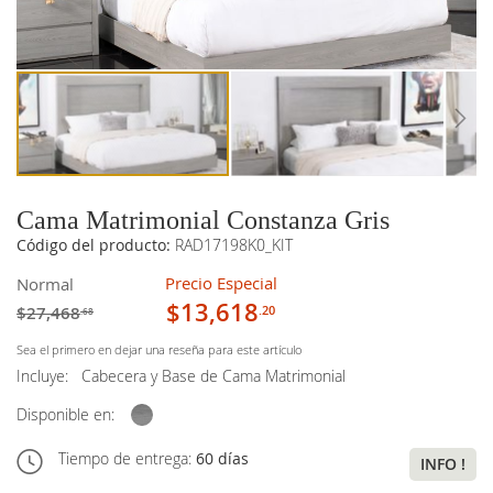
imágenes
imágenes
Cama Matrimonial Constanza Gris
Código del producto:
RAD17198K0_KIT
Precio Especial
Normal
$13,618
$27,468
.20
.68
Sea el primero en dejar una reseña para este artículo
Incluye:
Cabecera y Base de Cama Matrimonial
Disponible en:
Tiempo de entrega:
60 días
INFO !