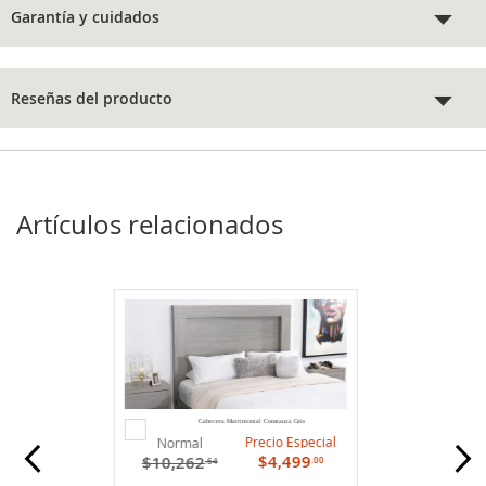
Garantía y cuidados
Reseñas del producto
Artículos relacionados
Agregar
Cabecera Matrimonial Constanza Gris
al
Precio Especial
Normal
carrito
$4,499
$10,262
.00
.64