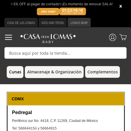
✨5% OFF al pagar de contado✨¡Es momento de renovar SALA!
x
01
22
19
15
|
|
|
¡Ver más!
DIAS
HRS
MIN
SECS
Ir
CASA DE LAS LOMAS
KIDS AND TEENS
LOMAS BABY
al
contenido
Cunas
Almacenaje & Organización
Complementos