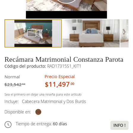
imágenes
imágenes
Recámara Matrimonial Constanza Parota
Código del producto:
RAD17315S1_KIT1
Precio Especial
Normal
$11,497
$23,542
.00
.64
Sea el primero en dejar una reseña para este artículo
Incluye:
Cabecera Matrimonial y Dos Burós
Disponible en:
Tiempo de entrega:
60 días
INFO !