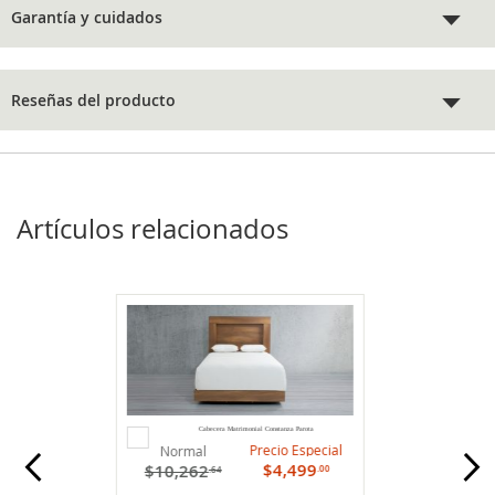
Garantía y cuidados
Reseñas del producto
Artículos relacionados
Agregar
Cabecera Matrimonial Constanza Parota
al
Precio Especial
Normal
carrito
$4,499
$10,262
.00
.64