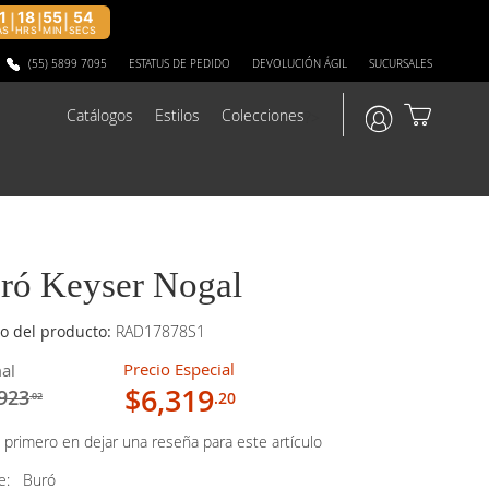
1
18
55
53
|
|
|
AS
HRS
MIN
SECS
(55) 5899 7095
ESTATUS DE PEDIDO
DEVOLUCIÓN ÁGIL
SUCURSALES
Catálogos
Estilos
Colecciones
?>
ró Keyser Nogal
o del producto:
RAD17878S1
Precio Especial
al
$6,319
923
.20
.02
 primero en dejar una reseña para este artículo
ye:
Buró