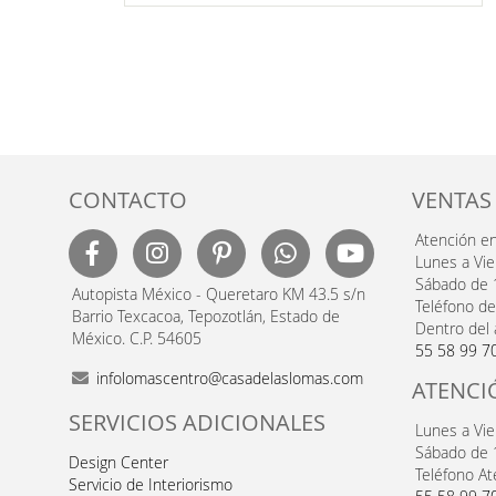
DE
DESEOS
CONTACTO
VENTAS
Atención e
Lunes a Vi
Sábado de 
Autopista México - Queretaro KM 43.5 s/n
Teléfono de
Barrio Texcacoa, Tepozotlán, Estado de
Dentro del 
México. C.P. 54605
55 58 99 7
infolomascentro@casadelaslomas.com
ATENCI
SERVICIOS ADICIONALES
Lunes a Vi
Sábado de 
Design Center
Teléfono At
Servicio de Interiorismo