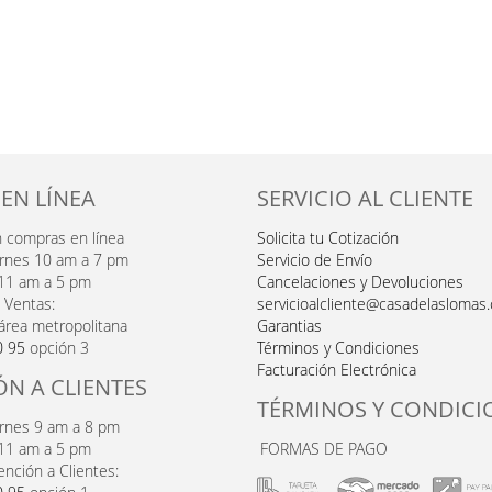
 EN LÍNEA
SERVICIO AL CLIENTE
n compras en línea
Solicita tu Cotización
ernes 10 am a 7 pm
Servicio de Envío
11 am a 5 pm
Cancelaciones y Devoluciones
 Ventas:
servicioalcliente@casadelaslomas
área metropolitana
Garantias
0 95
opción 3
Términos y Condiciones
Facturación Electrónica
ÓN A CLIENTES
TÉRMINOS Y CONDICI
ernes 9 am a 8 pm
11 am a 5 pm
FORMAS DE PAGO
ención a Clientes: