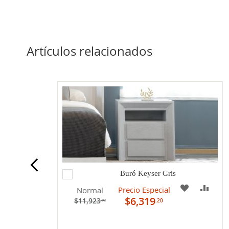
Artículos relacionados
Agregar
Buró Keyser Gris
al
A
COM
Precio Especial
Normal
carrito
$6,319
$11,923
.20
.02
MI
LISTA