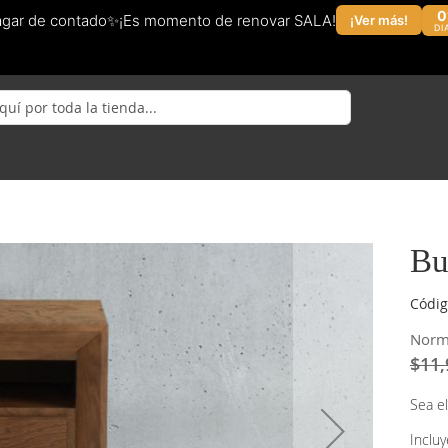
0
agar de contado✨¡Es momento de renovar SALA!
¡Ver más!
DI
Bu
Códig
Norm
$11,
Sea el
Inclu