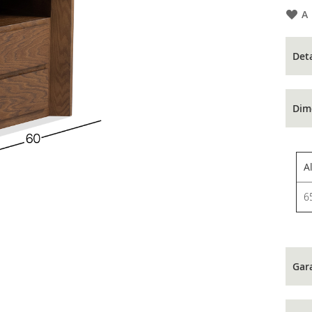
A
Det
Dim
A
6
Gar