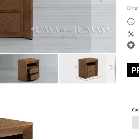
Dispo
Can
-