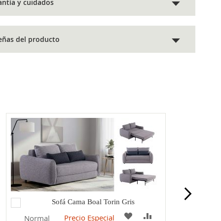
antía y cuidados
eñas del producto
Agregar
Sofá Cama Boal Torin Gris
al
A
COMPARAR
Precio Especial
Normal