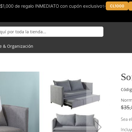
$1,000 de regalo INMEDIATO con cupón exclusivo✨
CL1000
e & Organización
So
Códig
Norm
$35,
Sea el
Inclu