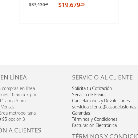
carrito
$19,679
$37,130
.20
.57
MI
LISTA
DE
DESEOS
 EN LÍNEA
SERVICIO AL CLIENTE
n compras en línea
Solicita tu Cotización
ernes 10 am a 7 pm
Servicio de Envío
11 am a 5 pm
Cancelaciones y Devoluciones
 Ventas:
servicioalcliente@casadelaslomas
área metropolitana
Garantias
0 95
opción 3
Términos y Condiciones
Facturación Electrónica
ÓN A CLIENTES
TÉRMINOS Y CONDICI