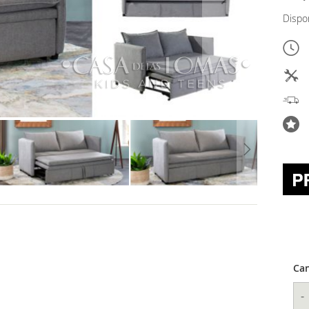
Dispo
Can
-