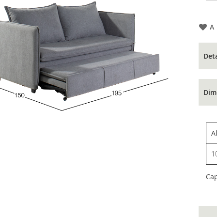
A
Det
Dim
A
1
Ca