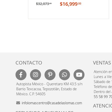
carrito
$16,999
$32,073
.00
.58
MI
TA
LISTA
DE
SEOS
DESEOS
CONTACTO
VENTAS
Atención e
Lunes a Vi
Sábado de 
Autopista México - Queretaro KM 43.5 s/n
Teléfono de
Barrio Texcacoa, Tepozotlán, Estado de
Dentro del 
México. C.P. 54605
55 58 99 7
infolomascentro@casadelaslomas.com
ATENCI