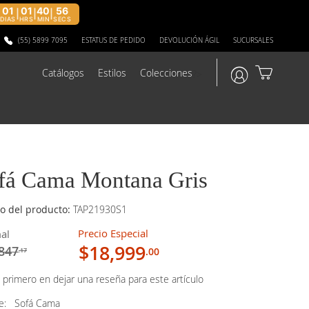
01
01
40
55
|
|
|
DIAS
HRS
MIN
SECS
(55) 5899 7095
ESTATUS DE PEDIDO
DEVOLUCIÓN ÁGIL
SUCURSALES
Catálogos
Estilos
Colecciones
?>
fá Cama Montana Gris
o del producto:
TAP21930S1
Precio Especial
al
$18,999
847
.00
.17
 primero en dejar una reseña para este artículo
ye:
Sofá Cama