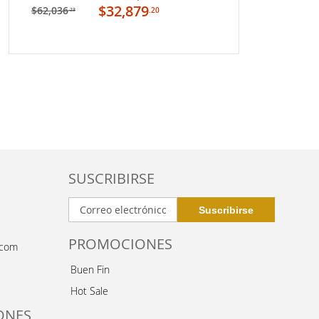
carrito
$32,879
$62,036
.20
.23
MI
LISTA
DE
DESEOS
SUSCRIBIRSE
PROMOCIONES
.com
Buen Fin
Hot Sale
ONES