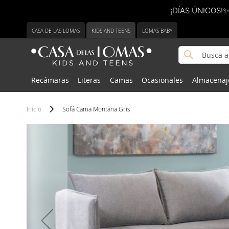
¡DÍAS ÚNICOS!✨
Ir
CASA DE LAS LOMAS
KIDS AND TEENS
LOMAS BABY
al
contenido
Buscar
Buscar
Recámaras
Literas
Camas
Ocasionales
Almacenaj
Inicio
Sofá Cama Montana Gris
Saltar
Saltar
al
al
final
comienzo
de
de
la
la
galería
galería
de
de
imágenes
imágenes