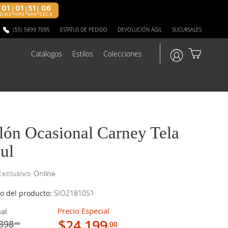
01
01
51
05
|
|
|
DIAS
HRS
MIN
SECS
(55) 5899 7095
ESTATUS DE PEDIDO
DEVOLUCIÓN ÁGIL
SUCURSALES
Catálogos
Estilos
Colecciones
?>
llón Ocasional Carney Tela
ul
o del producto:
SIO21810S1
Precio Especial
al
$24,199
398
.00
.00