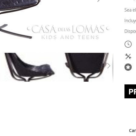
Sea el
Inclu
Dispo
Can