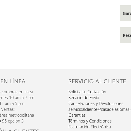
Gar
Res
 EN LÍNEA
SERVICIO AL CLIENTE
n compras en línea
Solicita tu Cotización
ernes 10 am a 7 pm
Servicio de Envío
11 am a 5 pm
Cancelaciones y Devoluciones
 Ventas:
servicioalcliente@casadelaslomas
área metropolitana
Garantias
0 95
opción 3
Términos y Condiciones
Facturación Electrónica