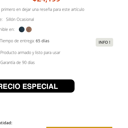
 primero en dejar una reseña para este artículo
ye:
Sillón Ocasional
nible en:
Tiempo de entrega:
65 días
INFO !
Producto armado y listo para usar
Garantía de 90 días
tidad: