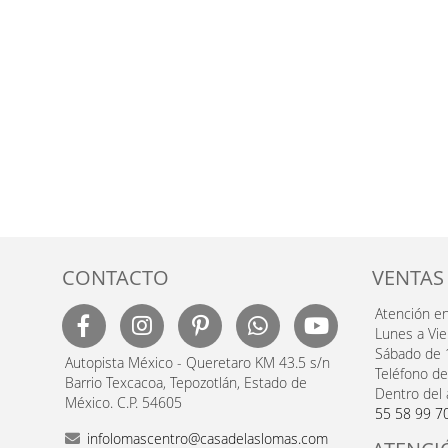
CONTACTO
VENTAS
Atención e
Lunes a Vi
Sábado de 
Autopista México - Queretaro KM 43.5 s/n
Teléfono de
Barrio Texcacoa, Tepozotlán, Estado de
Dentro del 
México. C.P. 54605
55 58 99 7
infolomascentro@casadelaslomas.com