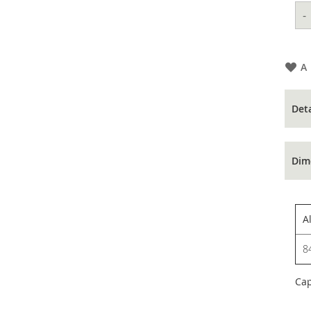
-
A
Det
Dim
A
8
Ca