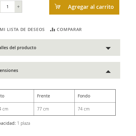
Agregar al carrito
+
 MI LISTA DE DESEOS
COMPARAR
alles del producto
ensiones
lto
Frente
Fondo
4 cm
77 cm
74 cm
pacidad:
1 plaza