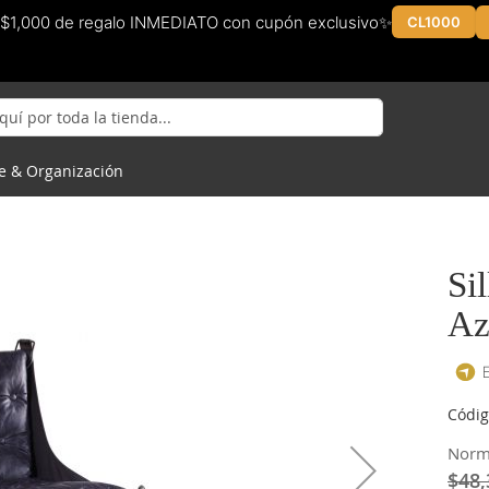
$1,000 de regalo INMEDIATO con cupón exclusivo✨
CL1000
e & Organización
Si
Az
Códig
Norm
$48,