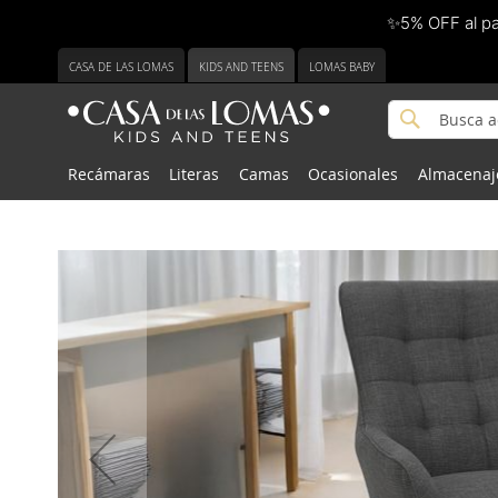
✨5% OFF al p
Ir
CASA DE LAS LOMAS
KIDS AND TEENS
LOMAS BABY
al
contenido
Buscar
Buscar
Recámaras
Literas
Camas
Ocasionales
Almacenaj
Saltar
Saltar
al
al
final
comienzo
de
de
la
la
galería
galería
de
de
imágenes
imágenes