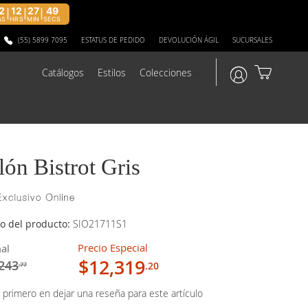
2
12
27
48
|
|
|
AS
HRS
MIN
SECS
(55) 5899 7095
ESTATUS DE PEDIDO
DEVOLUCIÓN ÁGIL
SUCURSALES
Catálogos
Estilos
Colecciones
?>
llón Bistrot Gris
o del producto:
SIO21711S1
Precio Especial
al
$12,319
243
.20
.77
 primero en dejar una reseña para este artículo