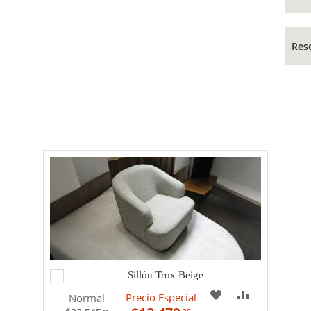
Res
Agregar
Sillón Trox Beige
al
PARAR
A
COMPARAR
Precio Especial
Normal
carrito