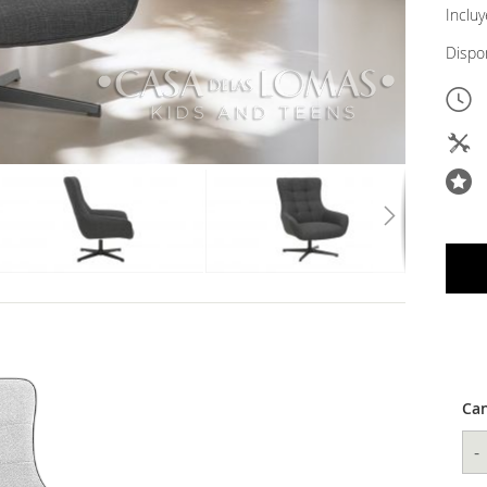
Inclu
Dispo
Can
-