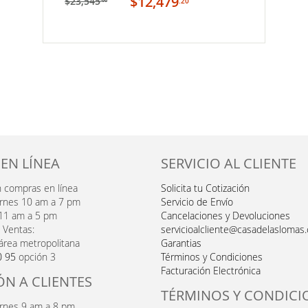
$12,479
$23,545
.20
.66
MI
LISTA
DE
DESEOS
 EN LÍNEA
SERVICIO AL CLIENTE
n compras en línea
Solicita tu Cotización
ernes 10 am a 7 pm
Servicio de Envío
11 am a 5 pm
Cancelaciones y Devoluciones
 Ventas:
servicioalcliente@casadelaslomas
área metropolitana
Garantias
0 95
opción 3
Términos y Condiciones
Facturación Electrónica
ÓN A CLIENTES
TÉRMINOS Y CONDICI
ernes 9 am a 8 pm