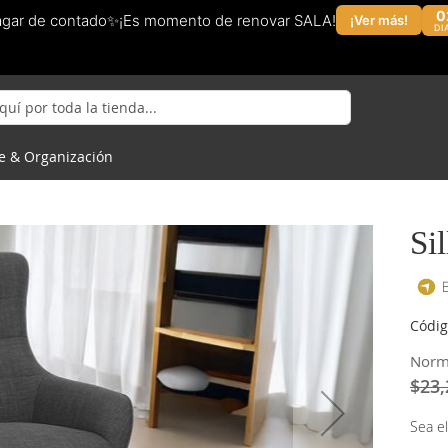
0
agar de contado✨¡Es momento de renovar SALA!
¡Ver más!
DI
e & Organización
Si
Códig
Norm
$23,
Sea el