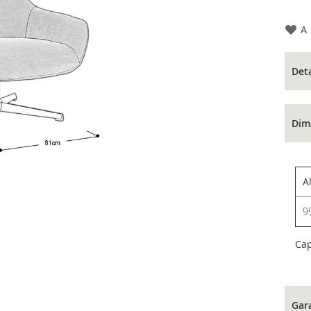
A
Det
Dim
A
9
Ca
Gar