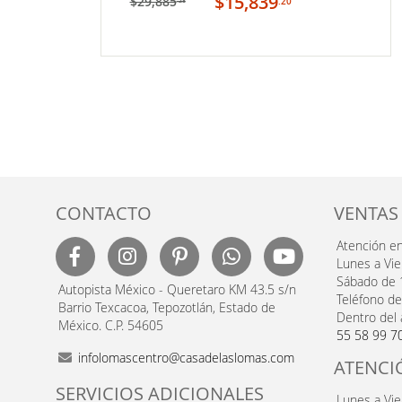
$15,839
$29,885
.20
.28
MI
LISTA
DE
DESEOS
CONTACTO
VENTAS
Atención e
Lunes a Vi
Sábado de 
Autopista México - Queretaro KM 43.5 s/n
Teléfono de
Barrio Texcacoa, Tepozotlán, Estado de
Dentro del 
México. C.P. 54605
55 58 99 7
infolomascentro@casadelaslomas.com
ATENCI
SERVICIOS ADICIONALES
Lunes a Vi