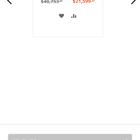
$21,599
$40,753
.20
.21
A
COMPARAR
MI
LISTA
DE
DESEOS