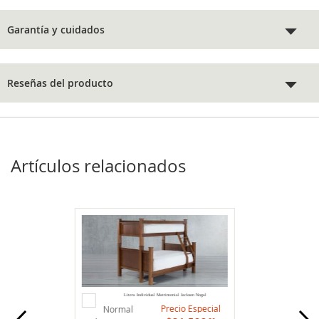
Garantía y cuidados
Reseñas del producto
Artículos relacionados
Agregar
Litera Individual Matrimonial Jackson Nogal
al
Precio Especial
Normal
carrito