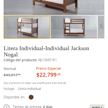
imágenes
imágenes
Litera Individual-Individual Jackson
Nogal
Código del producto:
RJU18451K1
Precio Especial
Normal
$22,799
$43,017
.20
.36
Sea el primero en dejar una reseña para este artículo
Incluye:
Litera individual
Disponible en:
Tiempo de entrega:
4 días
INFO !