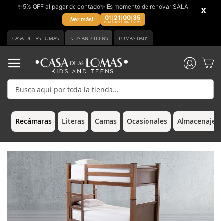
✨5% OFF al pagar de contado✨¡Es momento de renovar SALA!
x
01
21
00
34
|
|
|
¡Ver más!
DIAS
HRS
MIN
SECS
Ir
CASA DE LAS LOMAS
KIDS AND TEENS
LOMAS BABY
al
contenido
Recámaras
Literas
Camas
Ocasionales
Almacenaje &
Saltar
Saltar
al
al
final
comienzo
de
de
la
la
galería
galería
de
de