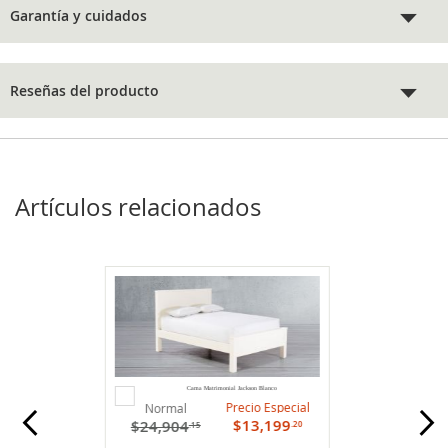
Garantía y cuidados
Reseñas del producto
Artículos relacionados
Agregar
Cama Matrimonial Jackson Blanco
al
Precio Especial
Normal
carrito
$13,199
$24,904
.20
.15