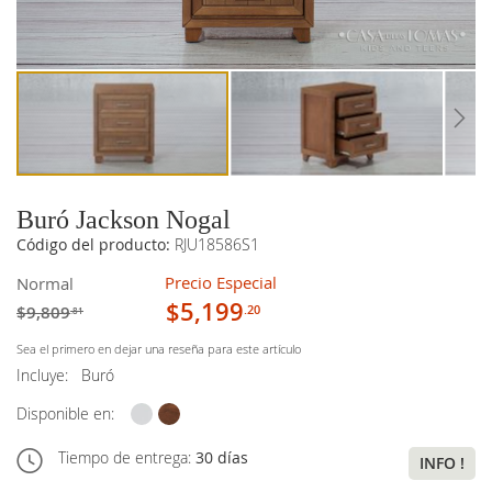
imágenes
imágenes
Buró Jackson Nogal
Código del producto:
RJU18586S1
Precio Especial
Normal
$5,199
$9,809
.20
.81
Sea el primero en dejar una reseña para este artículo
Incluye:
Buró
Disponible en:
Tiempo de entrega:
30 días
INFO !