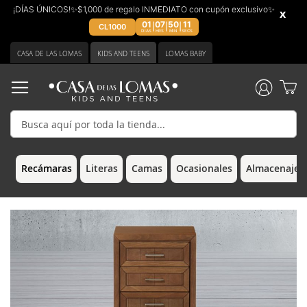
¡DÍAS ÚNICOS!✨$1,000 de regalo INMEDIATO con cupón exclusivo✨
x
01
07
50
11
|
|
|
CL1000
DIAS
HRS
MIN
SECS
Ir
CASA DE LAS LOMAS
KIDS AND TEENS
LOMAS BABY
al
contenido
Recámaras
Literas
Camas
Ocasionales
Almacenaje &
Saltar
Saltar
al
al
final
comienzo
de
de
la
la
galería
galería
de
de