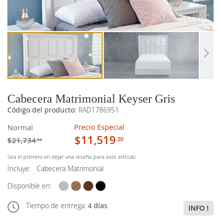
imágenes
imágenes
Cabecera Matrimonial Keyser Gris
Código del producto:
RAD17869S1
Precio Especial
Normal
$11,519
$21,734
.20
.34
Sea el primero en dejar una reseña para este artículo
Incluye:
Cabecera Matrimonial
Disponible en:
Tiempo de entrega:
4 días
INFO !