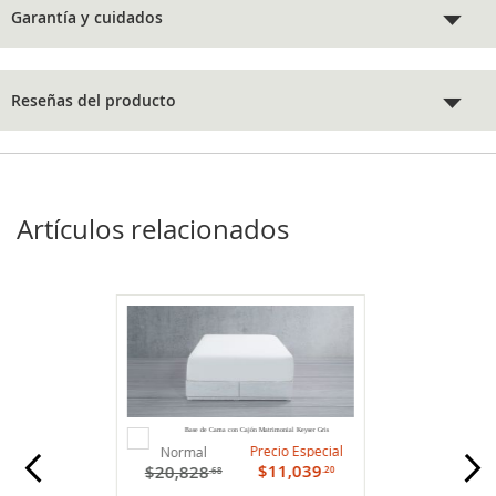
Garantía y cuidados
Reseñas del producto
Artículos relacionados
Agregar
Base de Cama con Cajón Matrimonial Keyser Gris
al
Precio Especial
Normal
carrito
$11,039
$20,828
.20
.68