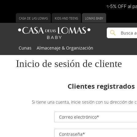
✨5% OFF al p
Ir
CASA DE LAS LOMAS
KIDS AND TEENS
LOMAS BABY
al
contenido
Buscar
Buscar
Cunas
Almacenaje & Organización
Inicio de sesión de cliente
Clientes registrados
Si tiene una cuenta, inicie sesión con su dirección de c