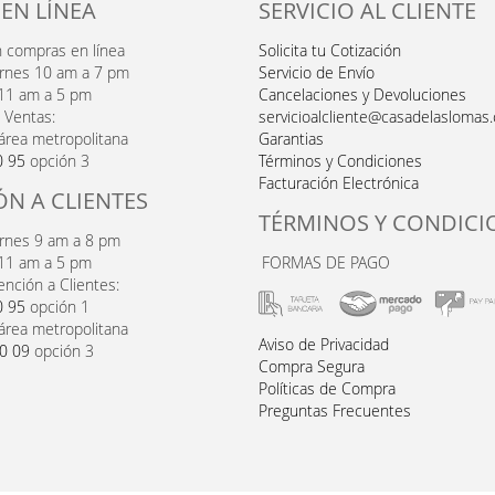
 EN LÍNEA
SERVICIO AL CLIENTE
n compras en línea
Solicita tu Cotización
ernes 10 am a 7 pm
Servicio de Envío
11 am a 5 pm
Cancelaciones y Devoluciones
 Ventas:
servicioalcliente@casadelaslomas
área metropolitana
Garantias
0 95
opción 3
Términos y Condiciones
Facturación Electrónica
ÓN A CLIENTES
TÉRMINOS Y CONDICI
ernes 9 am a 8 pm
11 am a 5 pm
FORMAS DE PAGO
ención a Clientes:
0 95
opción 1
área metropolitana
Aviso de Privacidad
20 09
opción 3
Compra Segura
Políticas de Compra
Preguntas Frecuentes