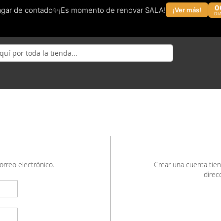
0
agar de contado✨¡Es momento de renovar SALA!
¡Ver más!
DI
orreo electrónico.
Crear una cuenta tie
direc