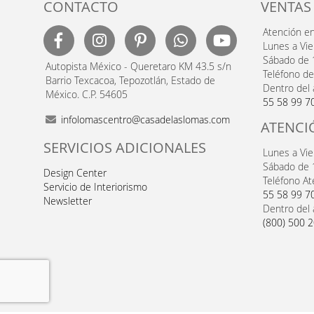
CONTACTO
VENTAS
Atención e
Lunes a Vi
Sábado de 
Autopista México - Queretaro KM 43.5 s/n
Teléfono de
Barrio Texcacoa, Tepozotlán, Estado de
Dentro del 
México. C.P. 54605
55 58 99 7
infolomascentro@casadelaslomas.com
ATENCI
SERVICIOS ADICIONALES
Lunes a Vi
Sábado de 
Design Center
Teléfono At
Servicio de Interiorismo
55 58 99 7
Newsletter
Dentro del 
(800) 500 