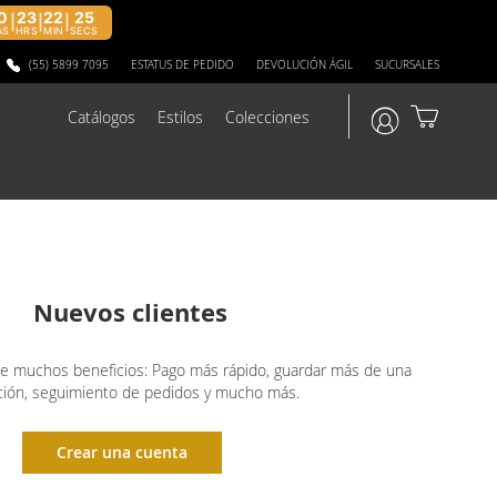
0
23
22
25
|
|
|
AS
HRS
MIN
SECS
(55) 5899 7095
ESTATUS DE PEDIDO
DEVOLUCIÓN ÁGIL
SUCURSALES
Catálogos
Estilos
Colecciones
?>
Nuevos clientes
ne muchos beneficios: Pago más rápido, guardar más de una
ción, seguimiento de pedidos y mucho más.
Crear una cuenta