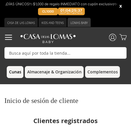
¡DÍAS ÚNICOS!✨$1,000 de regalo INMEDIATO con cupón exclusivo✨
x
01
04
25
37
|
|
|
CL1000
DIAS
HRS
MIN
SECS
Ir
CASA DE LAS LOMAS
KIDS AND TEENS
LOMAS BABY
al
contenido
Cunas
Almacenaje & Organización
Complementos
Inicio de sesión de cliente
Clientes registrados