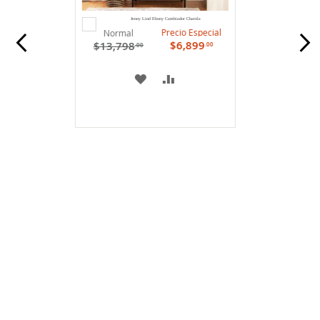
Agregar
Jenny Lind Ebony Cambiador Charola
al
Precio Especial
Normal
carrito
$6,899
$13,798
.00
.00
A
COMPARAR
MI
LISTA
DE
DESEOS