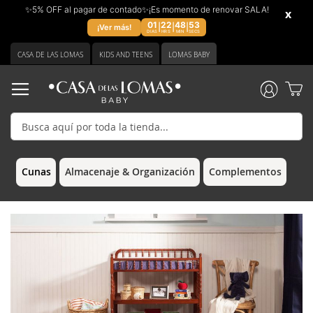
✨5% OFF al pagar de contado✨¡Es momento de renovar SALA!
x
01
22
48
53
|
|
|
¡Ver más!
DIAS
HRS
MIN
SECS
Ir
CASA DE LAS LOMAS
KIDS AND TEENS
LOMAS BABY
al
contenido
Cunas
Almacenaje & Organización
Complementos
Saltar
Saltar
al
al
final
comienzo
de
de
la
la
galería
galería
de
de