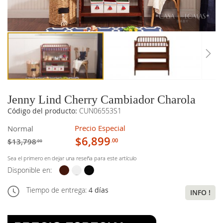
imágenes
imágenes
Jenny Lind Cherry Cambiador Charola
Código del producto:
CUN06553S1
Precio Especial
Normal
$6,899
$13,798
.00
.00
Sea el primero en dejar una reseña para este artículo
Disponible en:
Tiempo de entrega:
4 días
INFO !