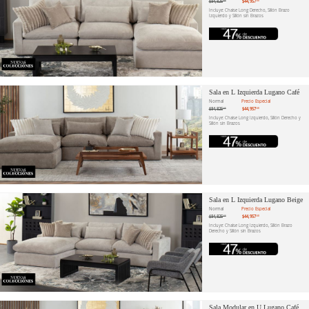
$84,825
$44,957
.66
.60
Incluye: Chaise Long Derecho, Sillón Brazo
Izquierdo y Sillón sin Brazos
Sala en L Izquierda Lugano Café
Normal
Precio Especial
$84,825
$44,957
.66
.60
Incluye: Chaise Long Izquierdo, Sillón Derecho y
Sillón sin Brazos
Sala en L Izquierda Lugano Beige
Normal
Precio Especial
$84,825
$44,957
.66
.60
Incluye: Chaise Long Izquierdo, Sillón Brazo
Derecho y Sillón sin Brazos
Sala Modular en U Lugano Café