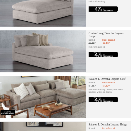
Incluye: Chaise long
Chaise Long Derecho Lugano
Beige
Normal
Precio Especial
$38,338
$20,319
.11
.20
Incluye: Chaise long
Sala en L Derecha Lugano Café
Normal
Precio Especial
$84,825
$44,957
.66
.60
Incluye: Chaise Long Derecho, Sillón Brazo
Izquierdo y Sillón sin Brazos
Sala en L Derecha Lugano Beige
Normal
Precio Especial