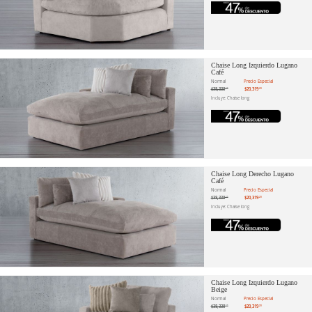
Chaise Long Izquierdo Lugano
Café
Normal
Precio Especial
$38,338
$20,319
.11
.20
Incluye: Chaise long
Chaise Long Derecho Lugano
Café
Normal
Precio Especial
$38,338
$20,319
.11
.20
Incluye: Chaise long
Chaise Long Izquierdo Lugano
Beige
Normal
Precio Especial
$38,338
$20,319
.11
.20