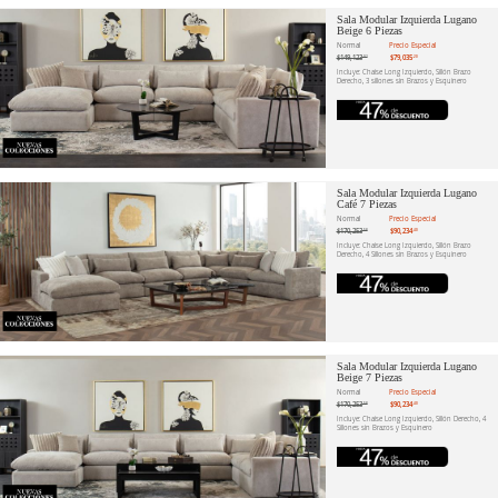
Sala Modular Izquierda Lugano
Beige 6 Piezas
Normal
Precio Especial
$149,123
$79,035
.02
.20
Incluye: Chaise Long Izquierdo, Sillón Brazo
Derecho, 3 sillones sin Brazos y Esquinero
Sala Modular Izquierda Lugano
Café 7 Piezas
Normal
Precio Especial
$170,253
$90,234
.58
.40
Incluye: Chaise Long Izquierdo, Sillón Brazo
Derecho, 4 Sillones sin Brazos y Esquinero
Sala Modular Izquierda Lugano
Beige 7 Piezas
Normal
Precio Especial
$170,253
$90,234
.58
.40
Incluye: Chaise Long Izquierdo, Sillón Derecho, 4
Sillones sin Brazos y Esquinero