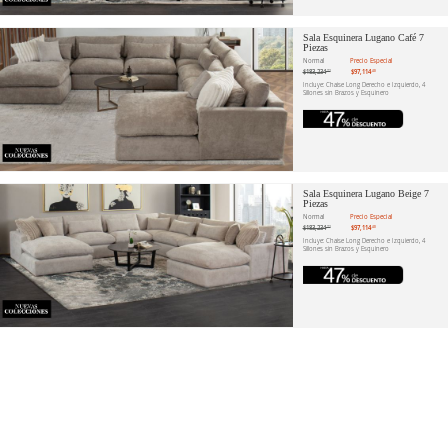
Sala Esquinera Lugano Café 7
Piezas
Normal
Precio Especial
$183,234
$97,114
.72
.40
Incluye: Chaise Long Derecho e Izquierdo, 4
Sillones sin Brazos y Esquinero
Sala Esquinera Lugano Beige 7
Piezas
Normal
Precio Especial
$183,234
$97,114
.72
.40
Incluye: Chaise Long Derecho e Izquierdo, 4
Sillones sin Brazos y Esquinero