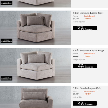
Sillón Esquinero Lugano Café
Normal
Precio Especial
$22,036
$11,679
.23
.20
Incluye: Esquinero
Sillón Esquinero Lugano Beige
Normal
Precio Especial
$22,036
$11,679
.23
.20
Incluye: Esquinero
Sillón Derecho Lugano Café
Normal
Precio Especial
$25,356
$13,439
.98
.20
Incluye: Sillón