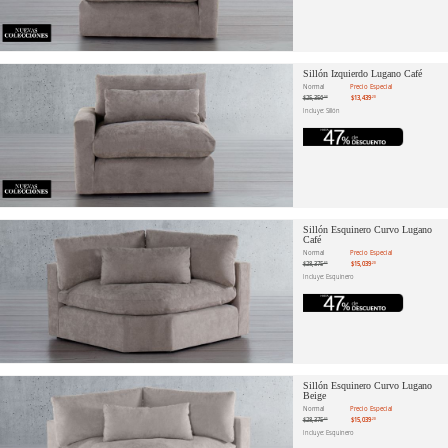
Sillón Izquierdo Lugano Café
Normal
Precio Especial
$25,356
$13,439
.98
.20
Incluye: Sillón
Sillón Esquinero Curvo Lugano
Café
Normal
Precio Especial
$28,375
$15,039
.85
.20
Incluye: Esquinero
Sillón Esquinero Curvo Lugano
Beige
Normal
Precio Especial
$28,375
$15,039
.85
.20
Incluye: Esquinero