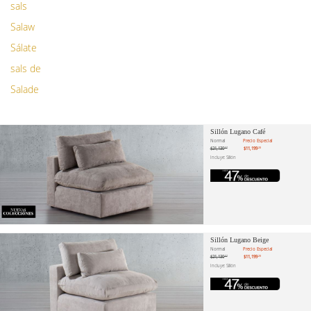
sals
Salaw
Sálate
sals de
Salade
Sillón Lugano Café
Normal
Precio Especial
$21,130
$11,199
.57
.20
Incluye: Sillón
Sillón Lugano Beige
Normal
Precio Especial
$21,130
$11,199
.57
.20
Incluye: Sillón