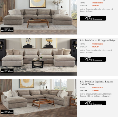
Normal
Precio Especial
$118,937
$63,036
.36
.80
Incluye: Chaise Long Derecho e Izquierdo y 2
Sillones sin Brazos
Sala Modular en U Lugano Beige
Normal
Precio Especial
$118,937
$63,036
.36
.80
Incluye: Chaise Long Derecho e Izquierdo, 2
Sillones sin Brazos
Sala Modular Izquierda Lugano
Café 6 Piezas
Normal
Precio Especial
$149,123
$79,035
.02
.20
Incluye: Chaise Long Izquierdo, Sillón Brazo
Derecho, 3 Sillones sin Brazos y Esquinero