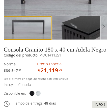
imágenes
imágenes
Consola Granito 180 x 40 cm Adela Negro
Código del producto:
MOC14113S1
Precio Especial
Normal
$21,119
$39,847
.20
.55
Sea el primero en dejar una reseña para este artículo
Incluye:
Consola
Disponible en:
Tiempo de entrega:
48 días
INFO !