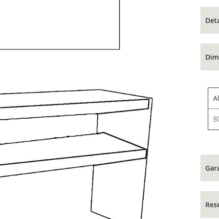
Det
Dim
A
8
Gar
Res