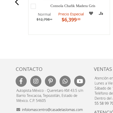
Agregar
Consola Chafik Madera Gris
al
A
COM
Precio Especial
Normal
carrito
$6,399
$12,798
.00
.00
MI
LISTA
DE
DESEOS
CONTACTO
VENTAS
Atención e
Lunes a Vi
Sábado de 
Autopista México - Queretaro KM 43.5 s/n
Teléfono de
Barrio Texcacoa, Tepozotlán, Estado de
Dentro del 
México. C.P. 54605
55 58 99 7
infolomascentro@casadelaslomas.com
ATENCI