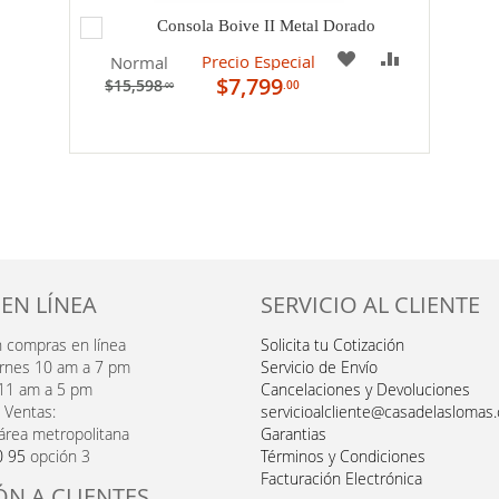
Agregar
Consola Boive II Metal Dorado
al
PARAR
A
COMPARAR
Precio Especial
Normal
carrito
$7,799
$15,598
.00
.00
MI
LISTA
DE
DESEOS
 EN LÍNEA
SERVICIO AL CLIENTE
n compras en línea
Solicita tu Cotización
ernes 10 am a 7 pm
Servicio de Envío
11 am a 5 pm
Cancelaciones y Devoluciones
 Ventas:
servicioalcliente@casadelaslomas
área metropolitana
Garantias
0 95
opción 3
Términos y Condiciones
Facturación Electrónica
ÓN A CLIENTES