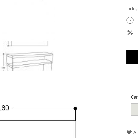
Inclu
Can
-
A