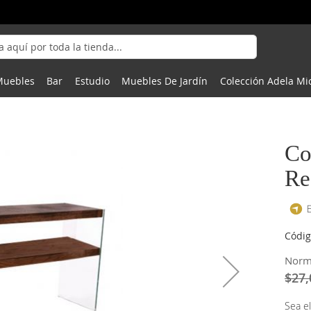
Muebles
Bar
Estudio
Muebles De Jardín
Colección Adela Mi
Co
Re
Códig
Norm
$27,
Sea el