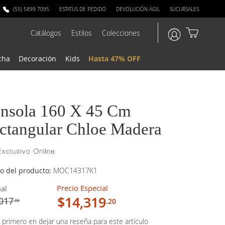
(55) 5899 7095
ESTATUS DE PEDIDO
DEVOLUCIÓN ÁGIL
SUCURSALES
Catálogos
Estilos
Colecciones
?>
cha
Decoración
Kids
Hasta 47% OFF
nsola 160 X 45 Cm
ctangular Chloe Madera
o del producto:
MOC14317K1
Precio Especial
al
$14,319
017
.20
.36
 primero en dejar una reseña para este artículo