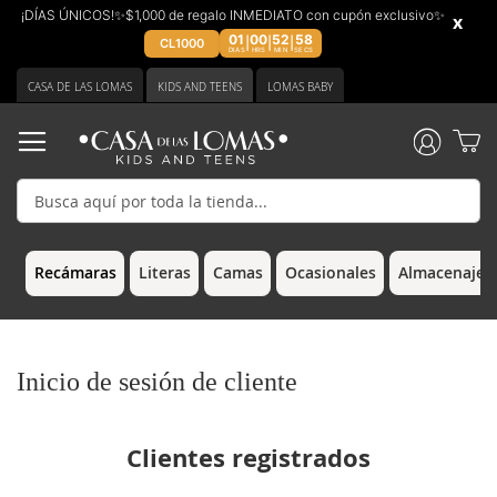
¡DÍAS ÚNICOS!✨$1,000 de regalo INMEDIATO con cupón exclusivo✨
x
01
00
52
58
|
|
|
CL1000
DIAS
HRS
MIN
SECS
Ir
CASA DE LAS LOMAS
KIDS AND TEENS
LOMAS BABY
al
contenido
Recámaras
Literas
Camas
Ocasionales
Almacenaje &
Inicio de sesión de cliente
Clientes registrados