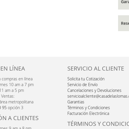
Gar
Res
 EN LÍNEA
SERVICIO AL CLIENTE
n compras en línea
Solicita tu Cotización
ernes 10 am a 7 pm
Servicio de Envío
11 am a 5 pm
Cancelaciones y Devoluciones
 Ventas:
servicioalcliente@casadelaslomas
área metropolitana
Garantias
0 95
opción 3
Términos y Condiciones
Facturación Electrónica
ÓN A CLIENTES
TÉRMINOS Y CONDICI
ernes 9 am a 8 pm