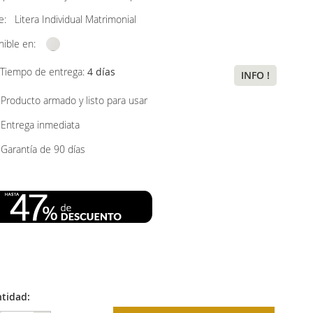
ye:
Litera Individual Matrimonial
nible en:
Tiempo de entrega:
4 días
INFO !
Producto armado y listo para usar
Entrega inmediata
Garantía de 90 días
tidad: