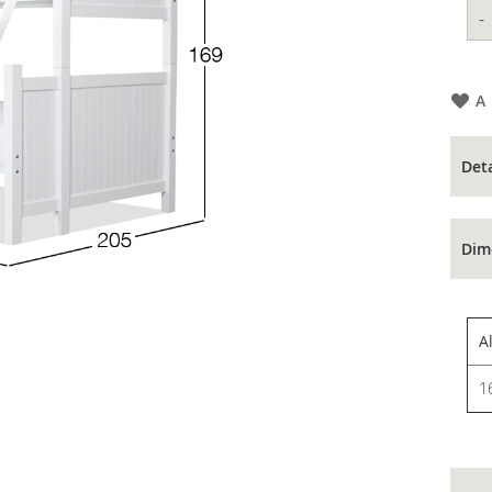
-
A
Det
Dim
A
1