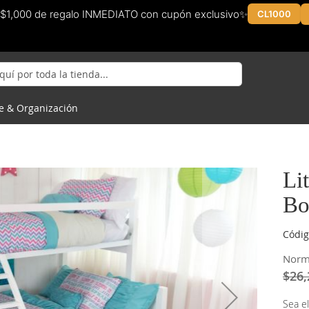
$1,000 de regalo INMEDIATO con cupón exclusivo✨
CL1000
e & Organización
Li
Bo
Códig
Norm
$26,
Sea el