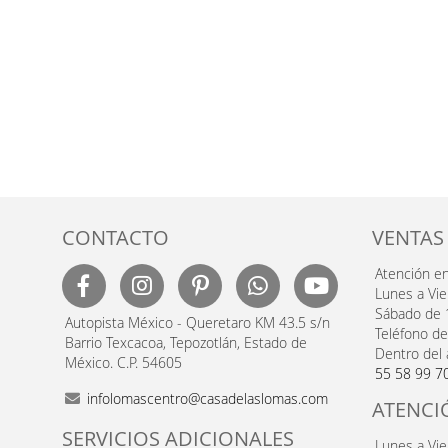
CONTACTO
VENTAS
Atención e
Lunes a Vi
Sábado de 
Autopista México - Queretaro KM 43.5 s/n
Teléfono de
Barrio Texcacoa, Tepozotlán, Estado de
Dentro del 
México. C.P. 54605
55 58 99 7
infolomascentro@casadelaslomas.com
ATENCI
SERVICIOS ADICIONALES
Lunes a Vi