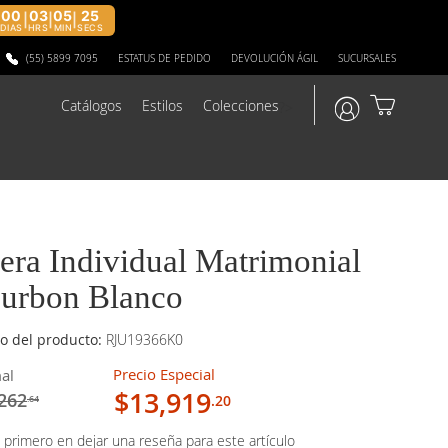
00
03
05
24
|
|
|
DIAS
HRS
MIN
SECS
(55) 5899 7095
ESTATUS DE PEDIDO
DEVOLUCIÓN ÁGIL
SUCURSALES
Catálogos
Estilos
Colecciones
?>
tera Individual Matrimonial
urbon Blanco
o del producto:
RJU19366K0
Precio Especial
al
$13,919
262
.20
.64
 primero en dejar una reseña para este artículo